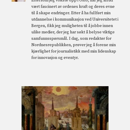
Ettersom jeg vokste opp i Oslo, har jeg alltid
vært fascinert av ordenes kraft og deres evne
til å skape endringer. Etter å ha fullført min
utdannelse i kommunikasjon ved Universitetet i
Bergen, fikk jeg muligheten til å jobbe innen
ulike medier, der jeg har søkt å belyse viktige
samfunnsspørsmål. I dag, som redaktør for
Nordnesrepublikken, prøver jeg å forene min
kjærlighet for journalistikk med min lidenskap
for innovasjon og eventyr.