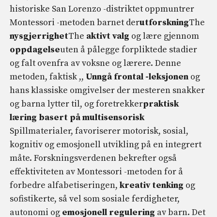
historiske San Lorenzo -distriktet oppmuntrer
Montessori -metoden barnet der
utforskning
The
nysgjerrighet
The
aktivt valg
og lære gjennom
oppdagelse
uten å pålegge forpliktede stadier
og falt ovenfra av voksne og lærere. Denne
metoden, faktisk ,,
Unngå frontal -leksjonen
og
hans klassiske omgivelser der mesteren snakker
og barna lytter til, og foretrekker
praktisk
læring basert på multisensorisk
Spillmaterialer, favoriserer motorisk, sosial,
kognitiv og emosjonell utvikling på en integrert
måte. Forskningsverdenen bekrefter også
effektiviteten av Montessori -metoden for å
forbedre alfabetiseringen,
kreativ tenking
og
sofistikerte, så vel som sosiale ferdigheter,
autonomi og
emosjonell regulering
av barn. Det