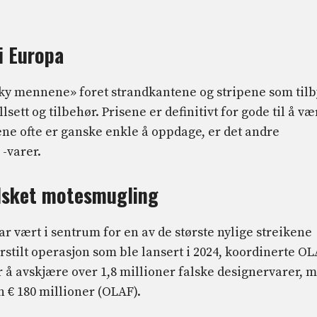
i Europa
looky mennene» foret strandkantene og stripene som tilb
lsett og tilbehør. Prisene er definitivt for gode til å væ
ene ofte er ganske enkle å oppdage, er det andre
 -varer.
alsket motesmugling
r vært i sentrum for en av de største nylige streikene
orstilt operasjon som ble lansert i 2024, koordinerte O
r å avskjære over 1,8 millioner falske designervarer, 
 € 180 millioner (OLAF).