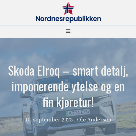
Hopp
til
innhold
Meny
Skoda Elroq – smart detalj,
imponerende ytelse og en
fin kjøretur!
10. september 2025
- Ole Andersen