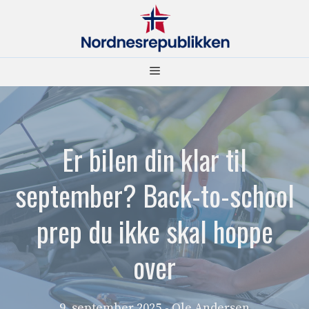
Hopp
til
innhold
Meny
Er bilen din klar til
september? Back-to-school
prep du ikke skal hoppe
over
9. september 2025
- Ole Andersen