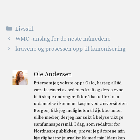
Kategorier
Livsstil
WMO -anslag for de neste månedene
kravene og prosessen opp til kanonisering
Ole Andersen
Ettersom jeg vokste opp i Oslo, har jeg alltid
vært fascinert av ordenes kraft og deres evne
til å skape endringer. Etter å ha fullført min
utdannelse i kommunikasjon ved Universitetet i
Bergen, fikk jeg muligheten til å jobbe innen
ulike medier, der jeg har søkt å belyse viktige
samfunnsspørsmål. I dag, som redaktør for
Nordnesrepublikken, prøver jeg å forene min
kjærlighet for journalistikk med min lidenskap