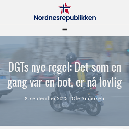
Hopp
til
innhold
Meny
DGTs nye regel: Det som en
gang var en bot, er nå lovlig
8. september 2025
- Ole Andersen