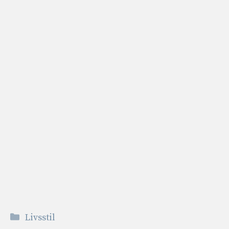
Kategorier
Livsstil