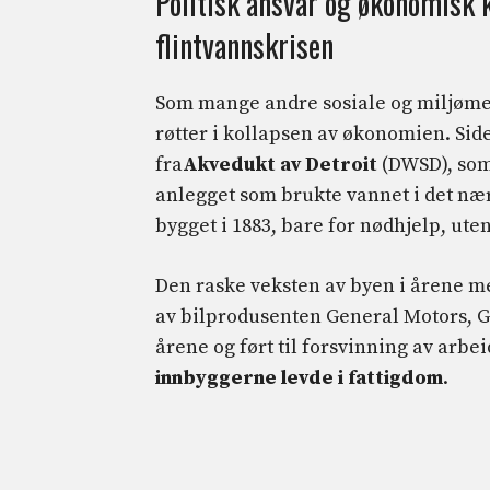
Politisk ansvar og økonomisk 
flintvannskrisen
Som mange andre sosiale og miljømessi
røtter i kollapsen av økonomien. Side
fra
Akvedukt av Detroit
(DWSD), som
anlegget som brukte vannet i det nær
bygget i 1883, bare for nødhjelp, uten
Den raske veksten av byen i årene m
av bilprodusenten General Motors, 
årene og ført til forsvinning av arbe
innbyggerne levde i fattigdom
.