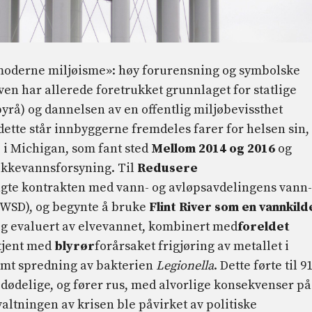
«moderne miljøisme»: høy forurensning og symbolske
ven har allerede foretrukket grunnlaget for statlige
rå) og dannelsen av en offentlig miljøbevissthet
r dette står innbyggerne fremdeles farer for helsen sin,
, i Michigan, som fant sted
Mellom 2014 og 2016
og
rikkevannsforsyning. Til
Redusere
gte kontrakten med vann- og avløpsavdelingens vann-
DWSD), og begynte å bruke
Flint River som en vannkild
ig evaluert av elvevannet, kombinert med
foreldet
 tjent med
blyrør
forårsaket frigjøring av metallet i
samt spredning av bakterien
Legionella
. Dette førte til 9
er dødelige, og fører rus, med alvorlige konsekvenser på
valtningen av krisen ble påvirket av politiske