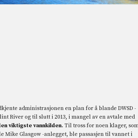
odkjente administrasjonen en plan for å blande DWSD -
t River og til slutt i 2013, i mangel av en avtale med
den viktigste vannkilden
. Til tross for noen klager, so
e Mike Glasgow -anlegget, ble passasjen til vannet i