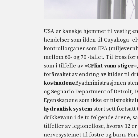
USA er kanskje hjemmet til vestlig 
hendelser som ilden til Cuyahoga -el
kontrollorganer som EPA (miljøvernby
mellom 60- og 70 -tallet. Til tross fo
som i tilfelle av «
C
Flint vann stiger
«
forårsaket av endring av kilder til d
kostnadene
Byadministrasjonen sten
og Segnario Department of Detroit, 
Egenskapene som ikke er tilstrekkel
hydraulisk system
stort sett fortsatt
drikkevann i de to følgende årene, 
tilfeller av legionellose, hvorav 12 
nervesystemet til fostre og barn. For