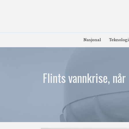
Hopp
til
innhold
Nasjonal
Teknologi
Flints vannkrise, når