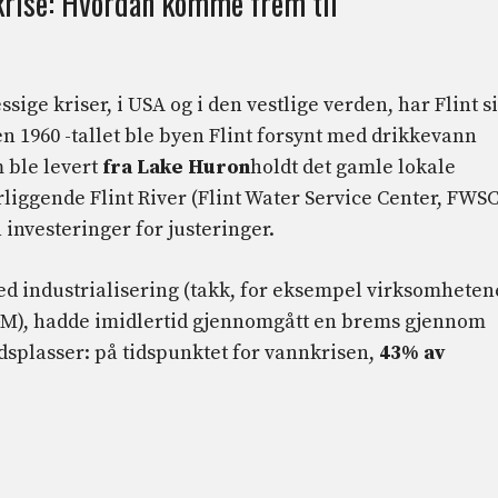
krise: Hvordan komme frem til
ge kriser, i USA og i den vestlige verden, har Flint s
n 1960 -tallet ble byen Flint forsynt med drikkevann
 ble levert
fra Lake Huron
holdt det gamle lokale
liggende Flint River (Flint Water Service Center, FWSC
 investeringer for justeringer.
ed industrialisering (takk, for eksempel virksomheten
GM), hadde imidlertid gjennomgått en brems gjennom
idsplasser: på tidspunktet for vannkrisen,
43% av