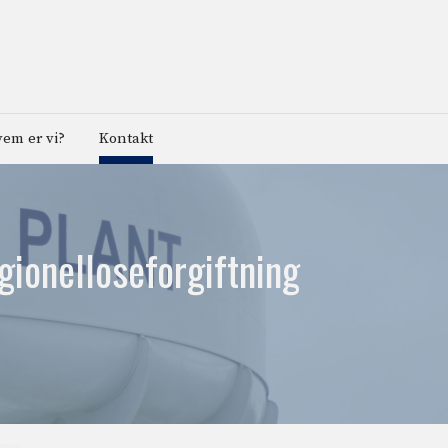
em er vi?
Kontakt
egionelloseforgiftning