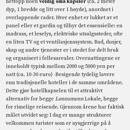
nettopp noen
veldig små kapsler
(ca. 2 meter
dyp, 1 bredde og litt over 1 høyde), anordnet i
overlappende rader. Hver enhet er lukket av et
panel eller et gardin og tilbyr det essensielle: en
madrass, et leselys, elektriske utsalgssteder, ofte
en liten TV og et ventilasjonssystem. Bad, dusjer,
skap og andre tjenester er i stedet for delt bruk
og organisert i fellesarealer. Overnattingene er
inneholdt-typisk mellom 2000 og 5000 yen per
natt (ca. 10-30 euro) -Besigende tydelig lavere
enn tradisjonelle hoteller i de samme områdene.
Dette gjør hotellkapselen til et attraktivt
alternativ for begge
Lønnsmenn
Lokale, begge
for rimelige reisende. Gjennom årene har faktisk
målet utvidet seg: I dag er mange strukturer
velkommen turister som er nysgjerrige på å