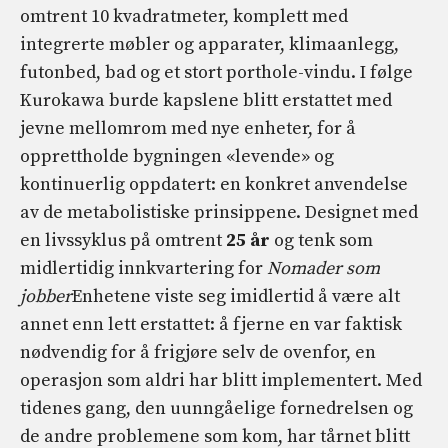
omtrent 10 kvadratmeter, komplett med
integrerte møbler og apparater, klimaanlegg,
futonbed, bad og et stort porthole-vindu. I følge
Kurokawa burde kapslene blitt erstattet med
jevne mellomrom med nye enheter, for å
opprettholde bygningen «levende» og
kontinuerlig oppdatert: en konkret anvendelse
av de metabolistiske prinsippene. Designet med
en livssyklus på omtrent
25 år
og tenk som
midlertidig innkvartering for
Nomader som
jobber
Enhetene viste seg imidlertid å være alt
annet enn lett erstattet: å fjerne en var faktisk
nødvendig for å frigjøre selv de ovenfor, en
operasjon som aldri har blitt implementert. Med
tidenes gang, den uunngåelige fornedrelsen og
de andre problemene som kom, har tårnet blitt