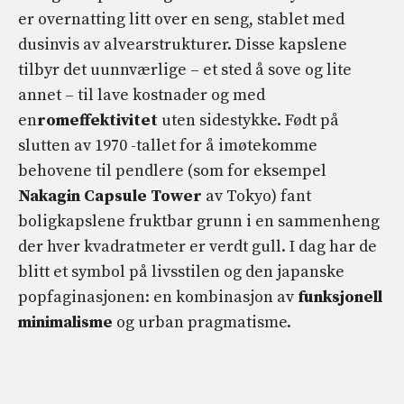
er overnatting litt over en seng, stablet med
dusinvis av alvearstrukturer. Disse kapslene
tilbyr det uunnværlige – et sted å sove og lite
annet – til lave kostnader og med
en
romeffektivitet
uten sidestykke. Født på
slutten av 1970 -tallet for å imøtekomme
behovene til pendlere (som for eksempel
Nakagin Capsule Tower
av Tokyo) fant
boligkapslene fruktbar grunn i en sammenheng
der hver kvadratmeter er verdt gull. I dag har de
blitt et symbol på livsstilen og den japanske
popfaginasjonen: en kombinasjon av
funksjonell
minimalisme
og urban pragmatisme.