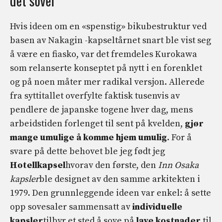
det sover
Hvis ideen om en «spenstig» bikubestruktur ved
basen av Nakagin -kapseltårnet snart ble vist seg
å være en fiasko, var det fremdeles Kurokawa
som relanserte konseptet på nytt i en forenklet
og på noen måter mer radikal versjon. Allerede
fra syttitallet overfylte faktisk tusenvis av
pendlere de japanske togene hver dag, mens
arbeidstiden forlenget til sent på kvelden,
gjør
mange umulige å komme hjem umulig
. For å
svare på dette behovet ble jeg født jeg
Hotellkapsel
hvorav den første, den
Inn Osaka
kapsler
ble designet av den samme arkitekten i
1979. Den grunnleggende ideen var enkel: å sette
opp sovesaler sammensatt av
individuelle
kapsler
tilbyr et sted å sove på
lave kostnader
til