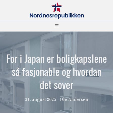
Hopp
til
innhold
Meny
For i Japan er boligkapslene
så fasjonable og hvordan
det sover
31. august 2025
- Ole Andersen