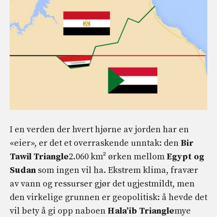
I en verden der hvert hjørne av jorden har en
«eier», er det et overraskende unntak: den
Bir
Tawil Triangle
2.060 km² ørken mellom
Egypt og
Sudan
som ingen vil ha. Ekstrem klima, fravær
av vann og ressurser gjør det ugjestmildt, men
den virkelige grunnen er geopolitisk: å hevde det
vil bety å gi opp naboen
Hala’ib Triangle
mye