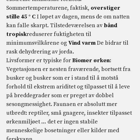
Sommertemperaturene, faktisk,
overstiger
stille 45 ° C
I løpet av dagen, mens de om natten
kan falle skarpt. Tilstedeværelsen av
bånd
tropisk
reduserer fuktigheten til
minimumsvilkårene og
Vind
varm
De bidrar til
rask dehydrering av jorda.
Livsformer er typiske for
Biomer
ørken
:
Vegetasjonen er nesten fraværende, bortsett fra
busker og busker som er i stand til å motstå
forhold til ekstrem ariditet og tilpasset til å leve
på breddegrader som er preget av dobbel
sesongmessighet. Faunaen er absolutt mer
utbredt: reptiler, små gnagere, insekter tilpasset
ørkenmiljøet … det er ingen stabile
menneskelige bosetninger eller kilder med
ferskvann.