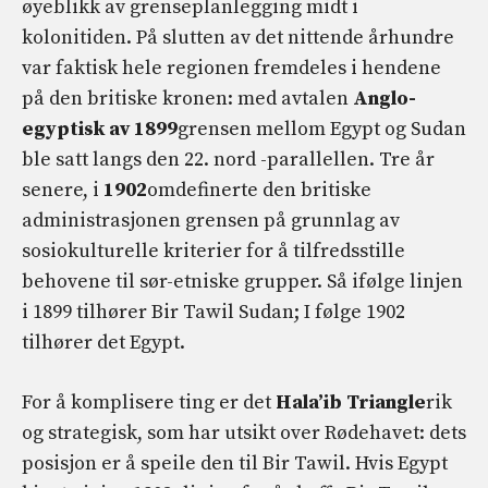
øyeblikk av grenseplanlegging midt i
kolonitiden. På slutten av det nittende århundre
var faktisk hele regionen fremdeles i hendene
på den britiske kronen: med avtalen
Anglo-
egyptisk av 1899
grensen mellom Egypt og Sudan
ble satt langs den 22. nord -parallellen. Tre år
senere, i
1902
omdefinerte den britiske
administrasjonen grensen på grunnlag av
sosiokulturelle kriterier for å tilfredsstille
behovene til sør-etniske grupper. Så ifølge linjen
i 1899 tilhører Bir Tawil Sudan; I følge 1902
tilhører det Egypt.
For å komplisere ting er det
Hala’ib Triangle
rik
og strategisk, som har utsikt over Rødehavet: dets
posisjon er å speile den til Bir Tawil. Hvis Egypt