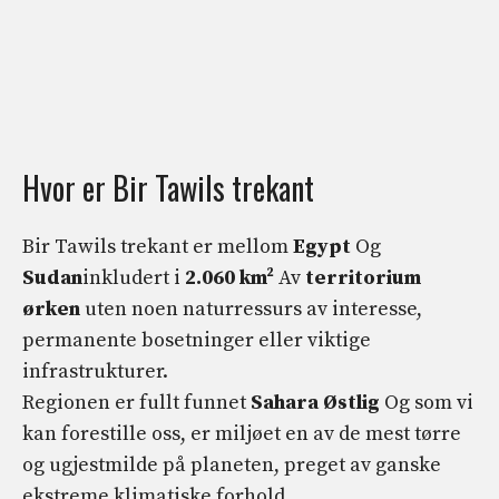
Hvor er Bir Tawils trekant
Bir Tawils trekant er mellom
Egypt
Og
Sudan
inkludert i
2.060 km²
Av
territorium
ørken
uten noen naturressurs av interesse,
permanente bosetninger eller viktige
infrastrukturer.
Regionen er fullt funnet
Sahara
Østlig
Og som vi
kan forestille oss, er miljøet en av de mest tørre
og ugjestmilde på planeten, preget av ganske
ekstreme klimatiske forhold.