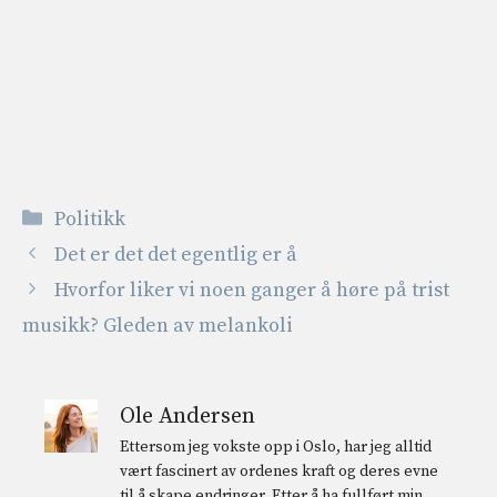
Kategorier
Politikk
Det er det det egentlig er å
Hvorfor liker vi noen ganger å høre på trist
musikk? Gleden av melankoli
Ole Andersen
Ettersom jeg vokste opp i Oslo, har jeg alltid
vært fascinert av ordenes kraft og deres evne
til å skape endringer. Etter å ha fullført min