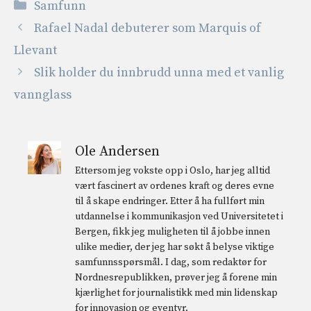
Kategorier
Samfunn
Rafael Nadal debuterer som Marquis of
Llevant
Slik holder du innbrudd unna med et vanlig
vannglass
Ole Andersen
Ettersom jeg vokste opp i Oslo, har jeg alltid
vært fascinert av ordenes kraft og deres evne
til å skape endringer. Etter å ha fullført min
utdannelse i kommunikasjon ved Universitetet i
Bergen, fikk jeg muligheten til å jobbe innen
ulike medier, der jeg har søkt å belyse viktige
samfunnsspørsmål. I dag, som redaktør for
Nordnesrepublikken, prøver jeg å forene min
kjærlighet for journalistikk med min lidenskap
for innovasjon og eventyr.