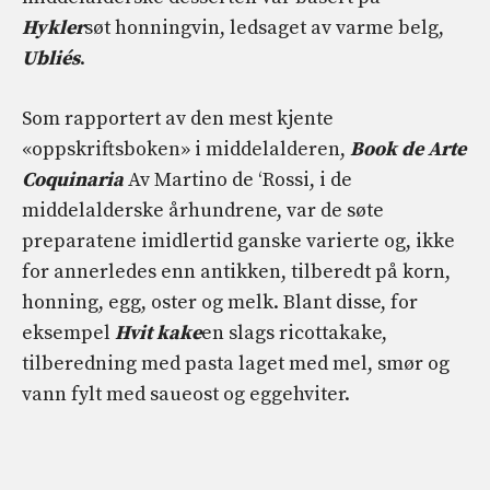
Hykler
søt honningvin, ledsaget av varme belg,
Ubliés
.
Som rapportert av den mest kjente
«oppskriftsboken» i middelalderen,
Book de Arte
Coquinaria
Av Martino de ‘Rossi, i de
middelalderske århundrene, var de søte
preparatene imidlertid ganske varierte og, ikke
for annerledes enn antikken, tilberedt på korn,
honning, egg, oster og melk. Blant disse, for
eksempel
Hvit kake
en slags ricottakake,
tilberedning med pasta laget med mel, smør og
vann fylt med saueost og eggehviter.