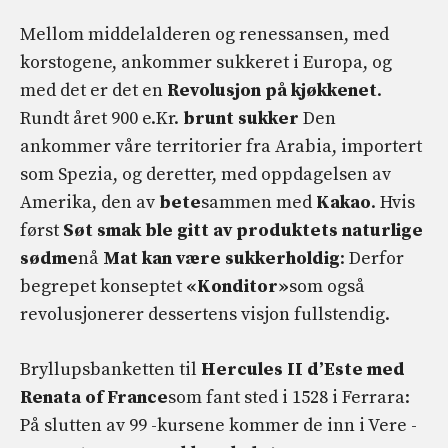
Mellom middelalderen og renessansen, med
korstogene, ankommer sukkeret i Europa, og
med det er det en
Revolusjon på kjøkkenet
.
Rundt året 900 e.Kr.
brunt sukker
Den
ankommer våre territorier fra Arabia, importert
som Spezia, og deretter, med oppdagelsen av
Amerika, den av
bete
sammen med
Kakao
. Hvis
først
Søt smak ble gitt av produktets naturlige
sødme
nå
Mat kan være sukkerholdig
: Derfor
begrepet konseptet
«Konditor»
som også
revolusjonerer dessertens visjon fullstendig.
Bryllupsbanketten til
Hercules II d’Este med
Renata of France
som fant sted i 1528 i Ferrara:
På slutten av 99 -kursene kommer de inn i Vere -