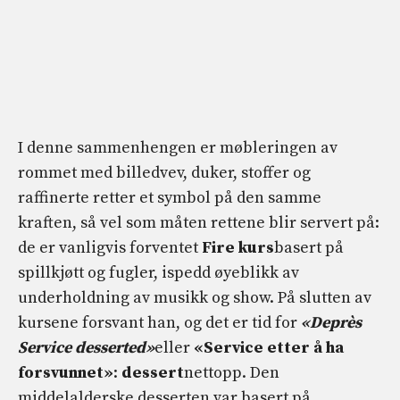
I denne sammenhengen er møbleringen av
rommet med billedvev, duker, stoffer og
raffinerte retter et symbol på den samme
kraften, så vel som måten rettene blir servert på:
de er vanligvis forventet
Fire kurs
basert på
spillkjøtt og fugler, ispedd øyeblikk av
underholdning av musikk og show. På slutten av
kursene forsvant han, og det er tid for
«Deprès
Service desserted»
eller
«Service etter å ha
forsvunnet»
:
dessert
nettopp. Den
middelalderske desserten var basert på