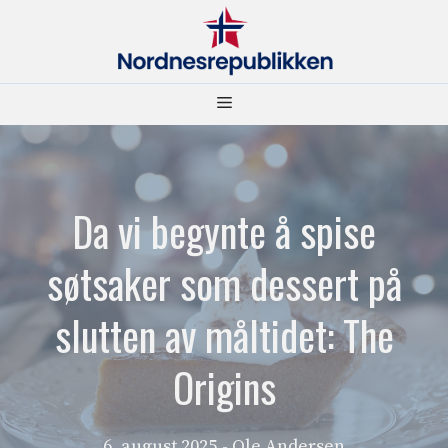
Hopp
til
innhold
Meny
Da vi begynte å spise
søtsaker som dessert på
slutten av måltidet: The
Origins
6. august 2025
- Ole Andersen