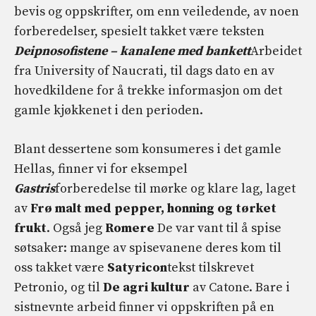
bevis og oppskrifter, om enn veiledende, av noen
forberedelser, spesielt takket være teksten
Deipnosofistene – kanalene med bankett
Arbeidet
fra University of Naucrati, til dags dato en av
hovedkildene for å trekke informasjon om det
gamle kjøkkenet i den perioden.
Blant dessertene som konsumeres i det gamle
Hellas, finner vi for eksempel
Gastris
forberedelse til mørke og klare lag, laget
av
Frø malt med pepper, honning og tørket
frukt
. Også jeg
Romere
De var vant til å spise
søtsaker: mange av spisevanene deres kom til
oss takket være
Satyricon
tekst tilskrevet
Petronio, og til
De agri kultur
av Catone. Bare i
sistnevnte arbeid finner vi oppskriften på en