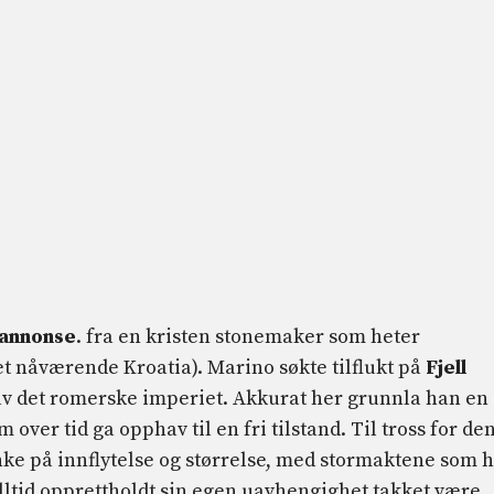
 annonse
. fra en kristen stonemaker som heter
et nåværende Kroatia). Marino søkte tilflukt på
Fjell
av det romerske imperiet. Akkurat her grunnla han en
m over tid ga opphav til en fri tilstand. Til tross for de
e på innflytelse og størrelse, med stormaktene som 
lltid opprettholdt sin egen uavhengighet takket være