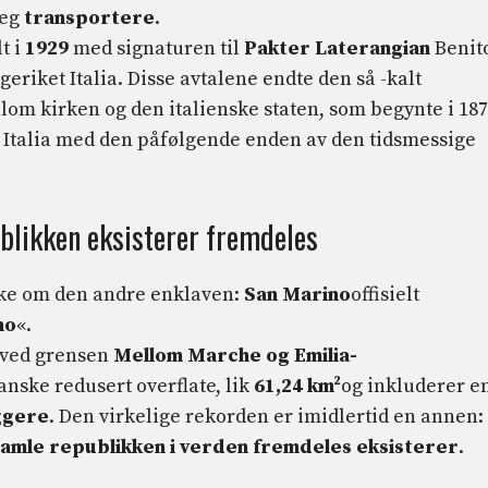
jeg
transportere
.
t i
1929
med signaturen til
Pakter
Laterangian
Benit
riket Italia. Disse avtalene endte den så -kalt
ellom kirken og den italienske staten, som begynte i 18
t Italia med den påfølgende enden av den tidsmessige
ublikken eksisterer fremdeles
nakke om den andre enklaven:
San Marino
offisielt
no
«.
 ved grensen
Mellom Marche og Emilia-
anske redusert overflate, lik
61,24 km²
og inkluderer e
ggere
. Den virkelige rekorden er imidlertid en annen:
amle republikken i verden fremdeles eksisterer
.