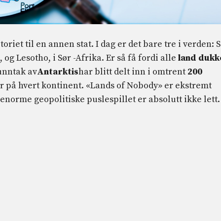
toriet til en annen stat. I dag er det bare tre i verden: 
 og Lesotho, i Sør -Afrika. Er så få fordi alle
land
dukk
unntak av
Antarktis
har blitt delt inn i omtrent
200
 på hvert kontinent. «Lands of Nobody» er ekstremt
e enorme geopolitiske puslespillet er absolutt ikke lett.