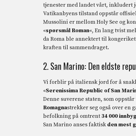
tjenester med landet vårt, inkludert 
Vatikanbyens tilstand oppstår offisiel
Mussolini er mellom Holy See og konge
«
spørsmål
Roman
«, En lang tvist m
da Roma ble annektert til kongerike
kraften til sammendraget.
2. San Marino: Den eldste rep
Vi forblir på italiensk jord for å s
«
Serenissima Republic of San Mari
Denne suverene staten, som oppstår
Romagna
strekker seg også over en g
befolkning på omtrent
34 000 innby
San Marino anses faktisk
den mest g