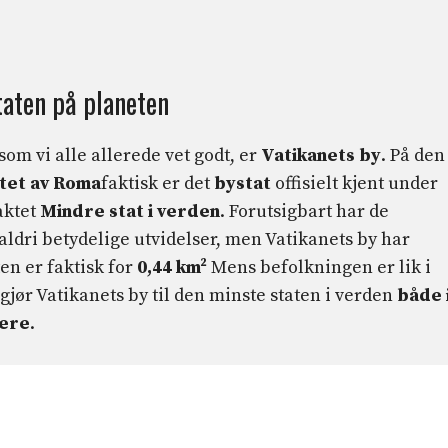
taten på planeten
om vi alle allerede vet godt, er
Vatikanets by
. På den
tet av Roma
faktisk er det
bystat
offisielt kjent under
aktet
Mindre stat i verden
. Forutsigbart har de
aldri betydelige utvidelser, men Vatikanets by har
en er faktisk for
0,44 km²
Mens befolkningen er lik i
 gjør Vatikanets by til den minste staten i verden
både 
gere
.