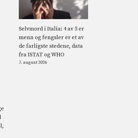
Selvmord i Italia: 4 av 5 er
menn og fengsler er et av
de farligste stedene, data
fra ISTAT og WHO
7. august 2026
e
ge
l
l,