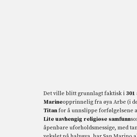
Det ville blitt grunnlagt faktisk i
301
Marine
opprinnelig fra øya Arbe (i d
Titan
for å unnslippe forfølgelsene 
Lite uavhengig religiøse samfunn
so
åpenbare uforholdsmessige, med tank
vekslet på halvøya, har San Marino a