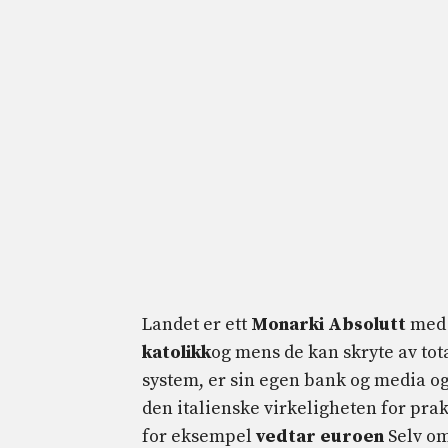
Landet er ett
Monarki
Absolutt
med 
katolikk
og mens de kan skryte av tota
system, er sin egen bank og media og
den italienske virkeligheten for pra
for eksempel
vedtar euroen
Selv om