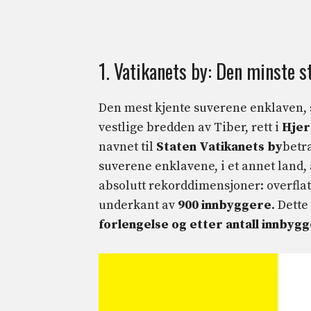
1. Vatikanets by: Den minste s
Den mest kjente suverene enklaven, s
vestlige bredden av Tiber, rett i
Hjer
navnet til
Staten Vatikanets by
betr
suverene enklavene, i et annet land, 
absolutt rekorddimensjoner: overflat
underkant av
900 innbyggere
. Dette
forlengelse og etter antall innbyg