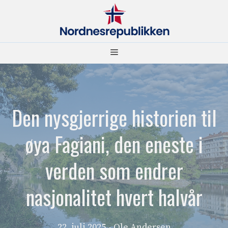
Hopp
til
innhold
Meny
Den nysgjerrige historien til
øya Fagiani, den eneste i
verden som endrer
nasjonalitet hvert halvår
22. juli 2025
- Ole Andersen