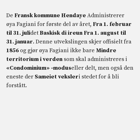
De
Fransk kommune Hendaye
Administrerer
øya Fagiani for første del av året,
Fra 1. februar
til 31. juli
det
Baskisk di ireun
Fra 1. august til
31. januar
. Denne utvekslingen skjer offisielt fra
1856
og gjør øya Fagiani ikke bare
Mindre
territorium i verden
som skal administreres i
«Condominium» -modus
eller delt, men også den
eneste der
Sameiet veksler
i stedet for å bli
forstått.