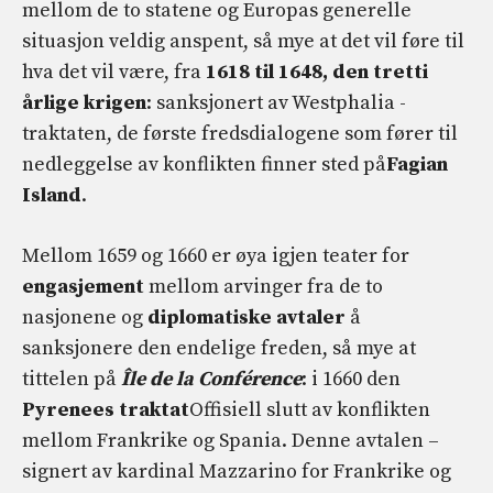
mellom de to statene og Europas generelle
situasjon veldig anspent, så mye at det vil føre til
hva det vil være, fra
1618 til 1648, den tretti
årlige krigen
: sanksjonert av Westphalia -
traktaten, de første fredsdialogene som fører til
nedleggelse av konflikten finner sted på
Fagian
Island
.
Mellom 1659 og 1660 er øya igjen teater for
engasjement
mellom arvinger fra de to
nasjonene og
diplomatiske avtaler
å
sanksjonere den endelige freden, så mye at
tittelen på
Île de la Conférence
: i 1660 den
Pyrenees traktat
Offisiell slutt av konflikten
mellom Frankrike og Spania. Denne avtalen –
signert av kardinal Mazzarino for Frankrike og