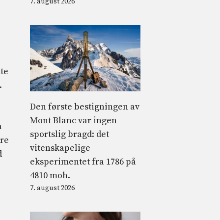
7. august 2026
te
.
Den første bestigningen av
Mont Blanc var ingen
a
sportslig bragd: det
re
vitenskapelige
d
eksperimentet fra 1786 på
4810 moh.
7. august 2026