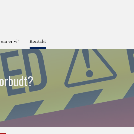
em er vi?
Kontakt
forbudt?