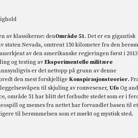
ighold
en av klassikerne: den
Område 51
. Det er en gigantisk
v staten Nevada, omtrent 150 kilometer fra den berøm
le anerkjent av den amerikanske regjeringen først i 2013
ling og testing av
Eksperimentelle militære
sannsynligvis er det nettopp på grunn av denne
spredt den mest forskjellige
Konspirasjonsteorier
. Fr
leggelsesvåpen til skjuling av romvesener,
Ufo
Og and
 område 51 har blitt det forbudte stedet som er i fer
eospill og memes fra nettet har forvandlet basen til et
ligere til berømmelsen som et mørkt og mystisk sted.