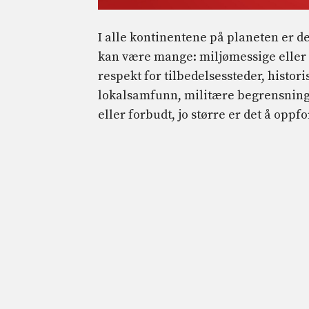
I alle kontinentene på planeten er d
kan være mange: miljømessige eller k
respekt for tilbedelsessteder, histor
lokalsamfunn, militære begrensninge
eller forbudt, jo større er det å oppf