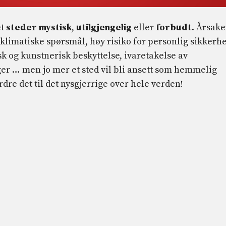
et
steder
mystisk
,
utilgjengelig
eller
forbudt
. Årsak
limatiske spørsmål, høy risiko for personlig sikkerhe
isk og kunstnerisk beskyttelse, ivaretakelse av
r … men jo mer et sted vil bli ansett som hemmelig
ordre det til det nysgjerrige over hele verden!