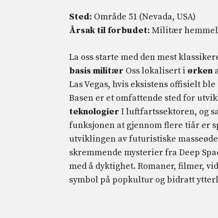
Sted
: Område 51 (Nevada, USA)
Årsak til forbudet
: Militær hemmel
La oss starte med den mest klassiker
basis
militær
Oss lokalisert i
ørken
a
Las Vegas, hvis eksistens offisielt b
Basen er et omfattende sted for utvik
teknologier
I luftfartssektoren, og 
funksjonen at gjennom flere tiår er 
utviklingen av futuristiske masseøde
skremmende mysterier fra Deep Space,
med å dyktighet. Romaner, filmer, vid
symbol på popkultur og bidratt ytter