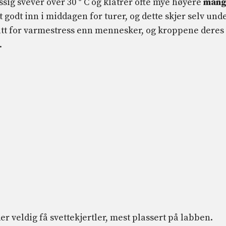
g svever over 30 ° C og klatrer ofte mye høyere
man
 godt inn i middagen for turer, og dette skjer selv und
att for varmestress enn mennesker, og kroppene deres
.
r veldig få svettekjertler, mest plassert på labben.