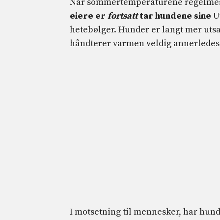
Når sommertemperaturene regelmessi
eiere er
fortsatt
tar hundene sine
Ut
hetebølger. Hunder er langt mer uts
håndterer varmen veldig annerledes
I motsetning til mennesker, har hunde