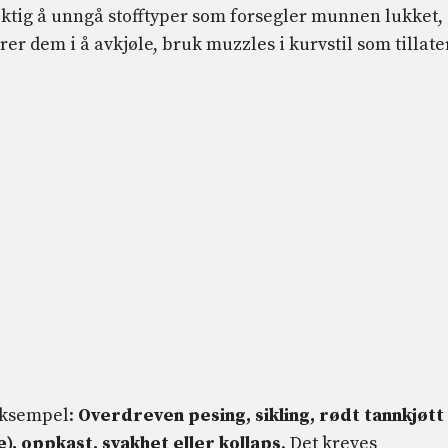
ktig å unngå stofftyper som forsegler munnen lukket,
rer dem i å avkjøle, bruk muzzles i kurvstil som tillate
 eksempel:
Overdreven pesing, sikling, rødt tannkjøtt
de), oppkast, svakhet eller kollaps
. Det kreves