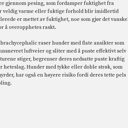
 er gjennom pesing, som fordamper fuktighet fra
r veldig varme eller fuktige forhold blir imidlertid
llerede er mettet av fuktighet, noe som gjør det vanske
for å overopphetes raskt.
r brachycephalic raser hunder med flate ansikter som
snevret luftveier og sliter med å puste effektivt selv
urene stiger, begrenser deres nedsatte puste kraftig
r heteslag. Hunder med tykke eller doble strøk, som
yrder, har også en høyere risiko fordi deres tette pels
ling.