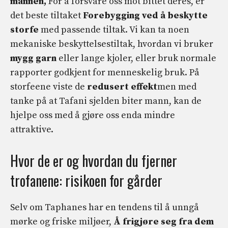
mannen,
For å forsvare oss mot bittet deres, er
det beste tiltaket
Forebygging ved å beskytte
storfe
med passende tiltak. Vi kan ta noen
mekaniske beskyttelsestiltak, hvordan vi bruker
mygg garn
eller lange kjoler, eller bruk normale
rapporter godkjent for menneskelig bruk. På
storfeene viste de
redusert effekt
men med
tanke på at Tafani sjelden biter mann, kan de
hjelpe oss med å gjøre oss enda mindre
attraktive.
Hvor de er og hvordan du fjerner
trofanene: risikoen for gårder
Selv om Taphanes har en tendens til å unngå
mørke og friske miljøer,
Å frigjøre seg fra dem