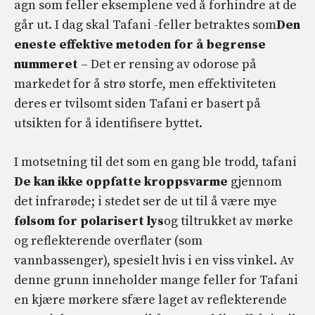
agn som feller eksemplene ved å forhindre at de
går ut. I dag skal Tafani -feller betraktes som
Den
eneste effektive metoden for å begrense
nummeret
– Det er rensing av odorose på
markedet for å strø storfe, men effektiviteten
deres er tvilsomt siden Tafani er basert på
utsikten for å identifisere byttet.
I motsetning til det som en gang ble trodd, tafani
De kan ikke oppfatte kroppsvarme
gjennom
det infrarøde; i stedet ser de ut til å være mye
følsom for polarisert lys
og tiltrukket av mørke
og reflekterende overflater (som
vannbassenger), spesielt hvis i en viss vinkel. Av
denne grunn inneholder mange feller for Tafani
en kjære mørkere sfære laget av reflekterende