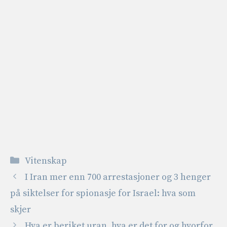
Kategorier
Vitenskap
I Iran mer enn 700 arrestasjoner og 3 henger
på siktelser for spionasje for Israel: hva som
skjer
Hva er beriket uran, hva er det for og hvorfor