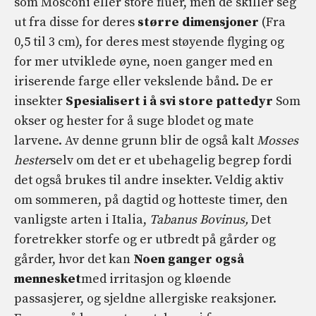
som Mosconi eller store fluer, men de skiller seg
ut fra disse for deres
større dimensjoner
(Fra
0,5 til 3 cm), for deres mest støyende flyging og
for mer utviklede øyne, noen ganger med en
iriserende farge eller vekslende bånd. De er
insekter
Spesialisert i å svi store pattedyr
Som
okser og hester for å suge blodet og mate
larvene. Av denne grunn blir de også kalt
Mosses
hester
selv om det er et ubehagelig begrep fordi
det også brukes til andre insekter. Veldig aktiv
om sommeren, på dagtid og hotteste timer, den
vanligste arten i Italia,
Tabanus Bovinus,
Det
foretrekker storfe og er utbredt på gårder og
gårder, hvor det kan
Noen ganger også
mennesket
med irritasjon og kløende
passasjerer, og sjeldne allergiske reaksjoner.