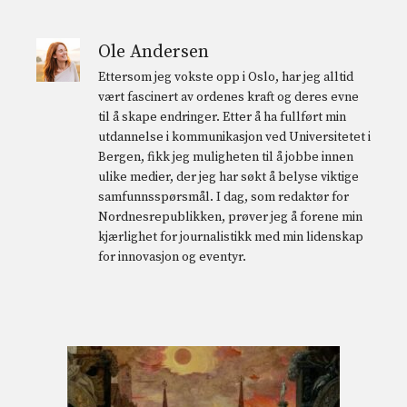
Ole Andersen
Ettersom jeg vokste opp i Oslo, har jeg alltid
vært fascinert av ordenes kraft og deres evne
til å skape endringer. Etter å ha fullført min
utdannelse i kommunikasjon ved Universitetet i
Bergen, fikk jeg muligheten til å jobbe innen
ulike medier, der jeg har søkt å belyse viktige
samfunnsspørsmål. I dag, som redaktør for
Nordnesrepublikken, prøver jeg å forene min
kjærlighet for journalistikk med min lidenskap
for innovasjon og eventyr.