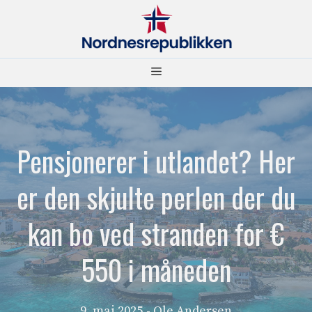
Hopp
til
innhold
Meny
Pensjonerer i utlandet? Her
er den skjulte perlen der du
kan bo ved stranden for €
550 i måneden
9. mai 2025
- Ole Andersen