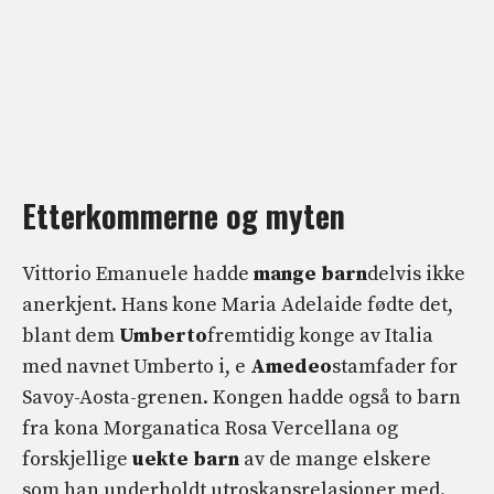
Etterkommerne og myten
Vittorio Emanuele hadde
mange barn
delvis ikke
anerkjent. Hans kone Maria Adelaide fødte det,
blant dem
Umberto
fremtidig konge av Italia
med navnet Umberto i, e
Amedeo
stamfader for
Savoy-Aosta-grenen. Kongen hadde også to barn
fra kona Morganatica Rosa Vercellana og
forskjellige
uekte barn
av de mange elskere
som han underholdt utroskapsrelasjoner med.