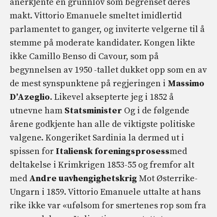
anerkjente en grunnlov som begrenset deres
makt. Vittorio Emanuele smeltet imidlertid
parlamentet to ganger, og inviterte velgerne til å
stemme på moderate kandidater. Kongen likte
ikke Camillo Benso di Cavour, som på
begynnelsen av 1950 -tallet dukket opp som en av
de mest synspunktene på regjeringen i
Massimo
D’Azeglio
. Likevel aksepterte jeg i 1852 å
utnevne ham
Statsminister
Og i de følgende
årene godkjente han alle de viktigste politiske
valgene. Kongeriket Sardinia la dermed ut i
spissen for
Italiensk foreningsprosess
med
deltakelse i Krimkrigen 1853-55 og fremfor alt
med
Andre uavhengighetskrig
Mot Østerrike-
Ungarn i 1859. Vittorio Emanuele uttalte at hans
rike ikke var «ufølsom for smertenes rop som fra