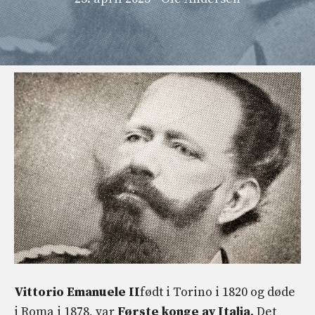
Vittorio Emanuele II
født i Torino i 1820 og døde
i Roma i 1878, var
Første konge av Italia
. Det