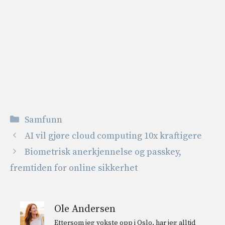
Kategorier
Samfunn
AI vil gjøre cloud computing 10x kraftigere
Biometrisk anerkjennelse og passkey,
fremtiden for online sikkerhet
Ole Andersen
Ettersom jeg vokste opp i Oslo, har jeg alltid