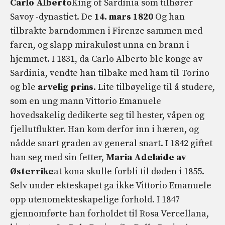
Carlo Alberto
King of Sardinia som tilhører
Savoy -dynastiet. De
14. mars 1820
Og han
tilbrakte barndommen i Firenze sammen med
faren, og slapp mirakuløst unna en brann i
hjemmet. I 1831, da Carlo Alberto ble konge av
Sardinia, vendte han tilbake med ham til Torino
og ble
arvelig prins
. Lite tilbøyelige til å studere,
som en ung mann Vittorio Emanuele
hovedsakelig dedikerte seg til hester, våpen og
fjellutflukter. Han kom derfor inn i hæren, og
nådde snart graden av general snart. I 1842 giftet
han seg med sin fetter,
Maria Adelaide av
Østerrike
at kona skulle forbli til døden i 1855.
Selv under ekteskapet ga ikke Vittorio Emanuele
opp utenomekteskapelige forhold. I 1847
gjennomførte han forholdet til Rosa Vercellana,