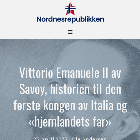
Hopp
til
innhold
Meny
Vittorio Emanuele II av
Savoy, historien til den
første kongen av Italia og
«hjemlandets far»
25. april 2025
- Ole Andersen