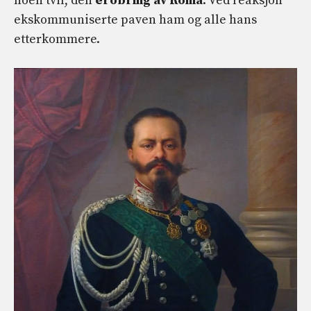
noen tvil, den
erobring av Roma
. Ved reaksjon
ekskommuniserte paven ham og alle hans
etterkommere.