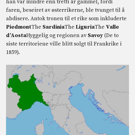
han var mindre enn tretti år gammel, fordi
faren, beseiret av østerrikerne, ble tvunget til å
abdisere. Antok tronen til et rike som inkluderte
Piedmont
The
Sardinia
The
Liguria
The
Valle
d’Aosta
Hyggelig og regionen av
Savoy
(De to
siste territoriene ville blitt solgt til Frankrike i
1859).