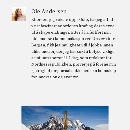
Ole Andersen
Ettersom jeg vokste opp i Oslo, har jeg alltid
vært fascinert av ordenes kraft og deres evne
til å skape endringer. Etter å ha fullført min
utdannelse i kommunikasjon ved Universitetet i
Bergen, fikk jeg muligheten til å jobbe innen
ulike medier, der jeg har søkt å belyse viktige
samfunnsspørsmål. I dag, som redaktør for
Nordnesrepublikken, prøver jeg å forene min
kjærlighet for journalistikk med min lidenskap
for innovasjon og eventyr.