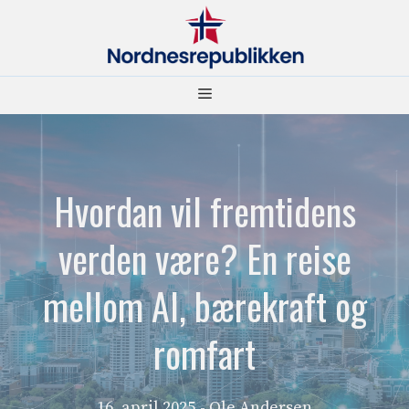
Hopp
til
innhold
Meny
Hvordan vil fremtidens
verden være? En reise
mellom AI, bærekraft og
romfart
16. april 2025
- Ole Andersen