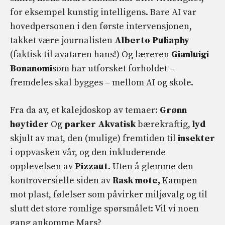
for eksempel kunstig intelligens. Bare AI var
hovedpersonen i den første intervensjonen,
takket være journalisten
Alberto
Puliaphy
(faktisk til avataren hans!) Og læreren
Gianluigi
Bonanomi
som har utforsket forholdet –
fremdeles skal bygges – mellom AI og skole.
Fra da av, et kalejdoskop av temaer:
Grønn
høytider
Og
parker
Akvatisk
bærekraftig,
lyd
skjult av mat, den (mulige) fremtiden til
insekter
i oppvasken vår, og den inkluderende
opplevelsen av
Pizzaut.
Uten å glemme den
kontroversielle siden av
Rask mote,
Kampen
mot plast, følelser som påvirker miljøvalg og til
slutt det store romlige spørsmålet: Vil vi noen
gang ankomme Mars?