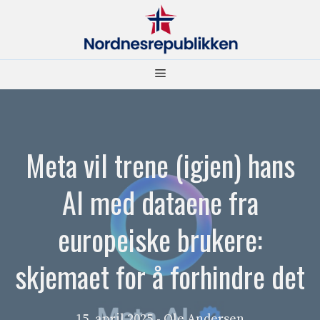
Hopp
til
innhold
Meny
Meta vil trene (igjen) hans
AI med dataene fra
europeiske brukere:
skjemaet for å forhindre det
15. april 2025
- Ole Andersen