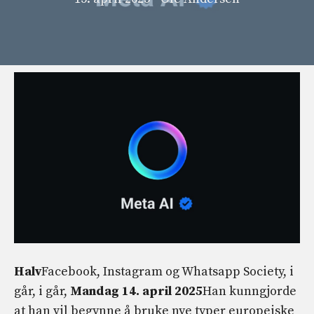
Halv
Facebook, Instagram og Whatsapp Society, i
går, i går,
Mandag 14. april 2025
Han kunngjorde
at han vil begynne å bruke nye typer europeiske