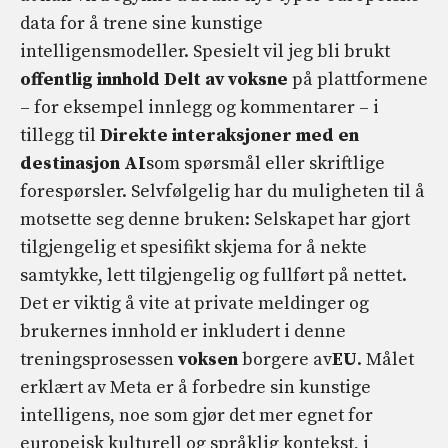
data for å trene sine kunstige
intelligensmodeller. Spesielt vil jeg bli brukt
offentlig innhold
Delt av voksne
på plattformene
– for eksempel innlegg og kommentarer – i
tillegg til
Direkte interaksjoner med en
destinasjon AI
som spørsmål eller skriftlige
forespørsler. Selvfølgelig har du muligheten til å
motsette seg denne bruken: Selskapet har gjort
tilgjengelig et spesifikt skjema for å nekte
samtykke, lett tilgjengelig og fullført på nettet.
Det er viktig å vite at private meldinger og
brukernes innhold er inkludert i denne
treningsprosessen
voksen
borgere av
EU
. Målet
erklært av Meta er å forbedre sin kunstige
intelligens, noe som gjør det mer egnet for
europeisk kulturell og språklig kontekst, i