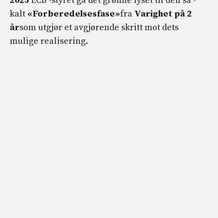
2023
ECB -styret ga det grønne lyset til den så -
kalt
«Forberedelsesfase»
fra
Varighet på 2
år
som utgjør et avgjørende skritt mot dets
mulige realisering.