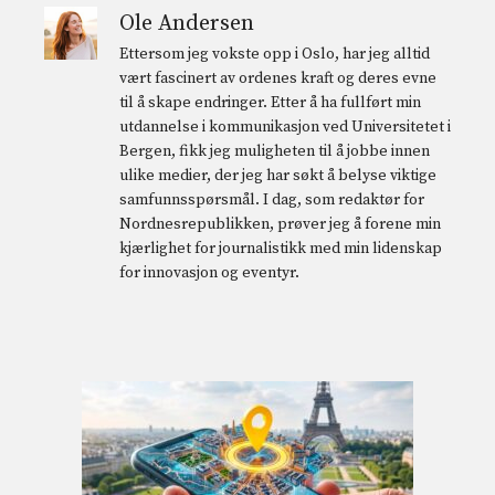
Ole Andersen
Ettersom jeg vokste opp i Oslo, har jeg alltid
vært fascinert av ordenes kraft og deres evne
til å skape endringer. Etter å ha fullført min
utdannelse i kommunikasjon ved Universitetet i
Bergen, fikk jeg muligheten til å jobbe innen
ulike medier, der jeg har søkt å belyse viktige
samfunnsspørsmål. I dag, som redaktør for
Nordnesrepublikken, prøver jeg å forene min
kjærlighet for journalistikk med min lidenskap
for innovasjon og eventyr.