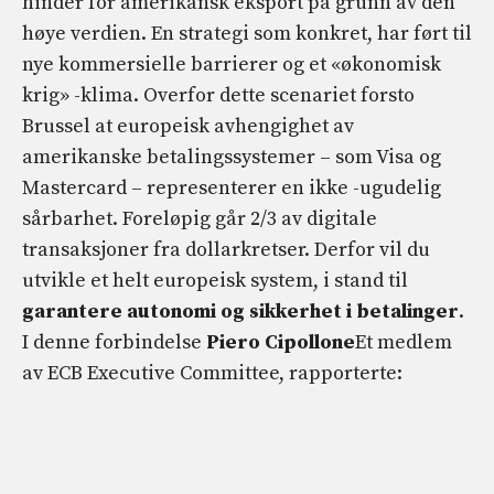
hinder for amerikansk eksport på grunn av den
høye verdien. En strategi som konkret, har ført til
nye kommersielle barrierer og et «økonomisk
krig» -klima. Overfor dette scenariet forsto
Brussel at europeisk avhengighet av
amerikanske betalingssystemer – som Visa og
Mastercard – representerer en ikke -ugudelig
sårbarhet. Foreløpig går 2/3 av digitale
transaksjoner fra dollarkretser. Derfor vil du
utvikle et helt europeisk system, i stand til
garantere autonomi og sikkerhet i betalinger
.
I denne forbindelse
Piero Cipollone
Et medlem
av ECB Executive Committee, rapporterte: