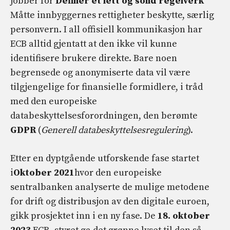
jobber for
Definer et lett og solid regelverk
Måtte innbyggernes rettigheter beskytte, særlig
personvern. I all offisiell kommunikasjon har
ECB alltid gjentatt at den ikke vil kunne
identifisere brukere direkte. Bare noen
begrensede og anonymiserte data vil være
tilgjengelige for finansielle formidlere, i tråd
med den europeiske
databeskyttelsesforordningen, den berømte
GDPR
(
Generell databeskyttelsesregulering
).
Etter en dyptgående utforskende fase startet
i
Oktober 2021
hvor den europeiske
sentralbanken analyserte de mulige metodene
for drift og distribusjon av den digitale euroen,
gikk prosjektet inn i en ny fase. De
18. oktober