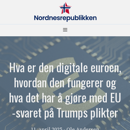
Hopp
til
innhold
Meny
Hva er den digitale euroen,
hvordan den fungerer og
hva det har å gjøre med EU
-svaret på Trumps plikter
11. april 2025
- Ole Andersen