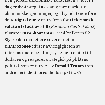
Den globale økonomiske konteksten vi lever i
dag er dypt preget av stadig mer markerte
økonomiske spenninger, og tilsynelatende fører
dette
Digital euro
: en ny form for
Elektronisk
valuta utstedt av ECB
(
European Central Bank
)
tilsvarer
Euro -kontanter
. Med hvilket mål?
Styrke den monetære suvereniteten
til
Eurozone
Reduser avhengigheten av
internasjonale betalingssystemer relatert til
dollaren og reagerer strategisk på pliktens
politikk som er innviet av
Donald Trump
i sin
andre periode til presidentskapet i USA.