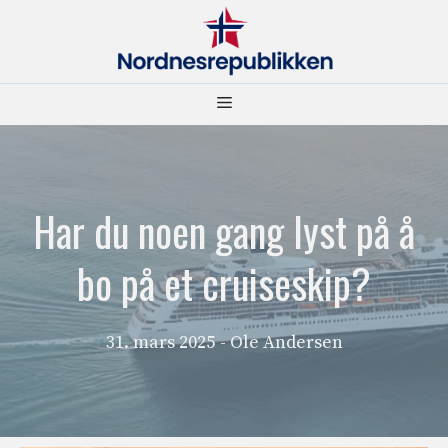
Hopp
til
innhold
Meny
Har du noen gang lyst på å
bo på et cruiseskip?
31. mars 2025
- Ole Andersen