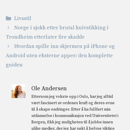
Kategorier
Livsstil
Norge i sjokk etter brutal knivstikking i
Trondheim etterlater fire skadde
Hvordan spille inn skjermen på iPhone og
Android uten eksterne apper: den komplette
guiden
Ole Andersen
Ettersom jeg vokste opp i Oslo, har jeg alltid
vært fascinert av ordenes kraft og deres evne
til å skape endringer. Etter å ha fullført min
utdannelse i kommunikasjon ved Universitetet i
Bergen, fikk jeg muligheten til å jobbe innen
ulike medier, der jeg har søkt å belyse viktige