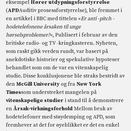
eksempel
Hører utdypningsforstyrrelse
(
APD
Auditiv prosessforstyrrelse), ble fremmet i
en artikkel i BBC med tittelen «
Er anti -pitch -
hodetelefonene årsaken til unge
hørselsproblemer?
«, Publisert i februar av den
britiske radio- og TV -kringkasteren. Nyheten,
som raskt gikk verden rundt, var basert på
anekdotiske historier og spekulative hypoteser
behandlet som om de var en vitenskapelig
studie. Disse konklusjonene ble straks bestridt av
den
McGill University
og fra
New York
Times
som understreket mangelen på
vitenskapelige studier
i stand til å demonstrere
en
Årsak-virkningsforhold
Mellom bruk av
hodetelefoner med støydemping og APD, som
fremhever at det for øyeblikket er det en enkel