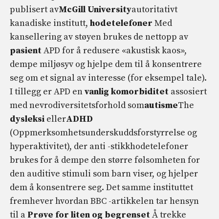
publisert av
McGill University
autoritativt
kanadiske institutt,
hodetelefoner
Med
kansellering av støyen brukes de nettopp av
pasient
APD for å redusere «akustisk kaos»,
dempe miljøsyv og hjelpe dem til å konsentrere
seg om et signal av interesse (for eksempel tale).
I tillegg er APD en
vanlig komorbiditet
assosiert
med nevrodiversitetsforhold som
autisme
The
dysleksi
eller
ADHD
(Oppmerksomhetsunderskuddsforstyrrelse og
hyperaktivitet), der anti -stikkhodetelefoner
brukes for å dempe den større følsomheten for
den auditive stimuli som barn viser, og hjelper
dem å konsentrere seg. Det samme instituttet
fremhever hvordan BBC -artikkelen tar hensyn
til a
Prøve for liten og begrenset
Å trekke