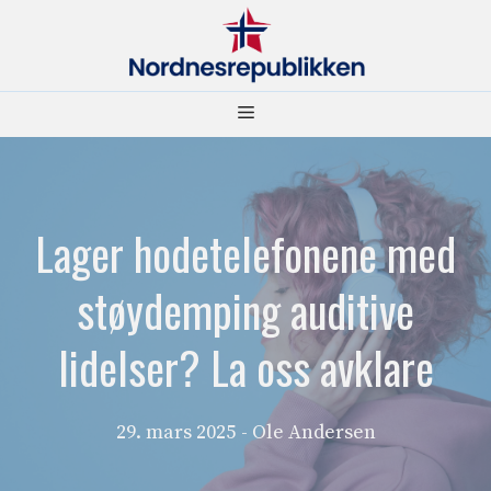
Hopp
til
innhold
Meny
Lager hodetelefonene med
støydemping auditive
lidelser? La oss avklare
29. mars 2025
- Ole Andersen