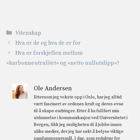
Kategorier
Vitenskap
Hva er de og hva de er for
Hva er forskjellen mellom
«karbonneutralitet» og «netto nullutslipp»?
Ole Andersen
Ettersom jeg vokste opp i Oslo, har jeg alltid
vært fascinert av ordenes kraft og deres evne
til å skape endringer. Etter å ha fullført min
utdannelse i kommunikasjon ved Universitetet i
Bergen, fikk jeg muligheten til å jobbe innen
ulike medier, der jeg har søkt å belyse viktige
samfunnsspørsmål. I dag, som redaktør for