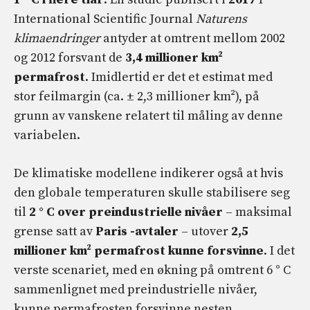
International Scientific Journal
Naturens
klimaendringer
antyder at omtrent mellom 2002
og 2012 forsvant de
3,4 millioner km²
permafrost
. Imidlertid er det et estimat med
stor feilmargin (ca. ± 2,3 millioner km²), på
grunn av vanskene relatert til måling av denne
variabelen.
De klimatiske modellene indikerer også at hvis
den globale temperaturen skulle stabilisere seg
til
2 ° C over preindustrielle nivåer
– maksimal
grense satt av
Paris -avtaler
– utover
2,5
millioner km² permafrost kunne forsvinne
. I det
verste scenariet, med en økning på omtrent 6 ° C
sammenlignet med preindustrielle nivåer,
kunne permafrosten forsvinne nesten