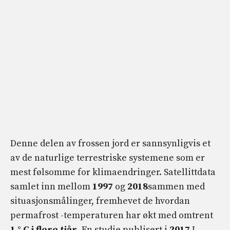
Denne delen av frossen jord er sannsynligvis et
av de naturlige terrestriske systemene som er
mest følsomme for klimaendringer. Satellittdata
samlet inn mellom
1997
og
2018
sammen med
situasjonsmålinger, fremhevet de hvordan
permafrost -temperaturen har økt med omtrent
1 ° C i flere tiår
. En studie publisert i
2017
I