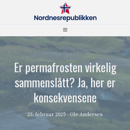
Hopp
til
innhold
Meny
Er permafrosten virkelig
sammenslått? Ja, her er
konsekvensene
23. februar 2025
- Ole Andersen