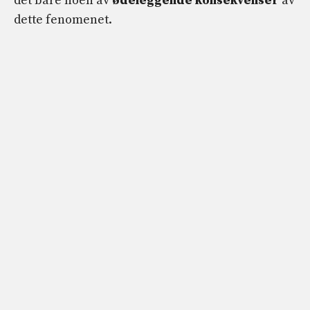
det bare noen av
ødeleggende konsekvenser
av
dette fenomenet.