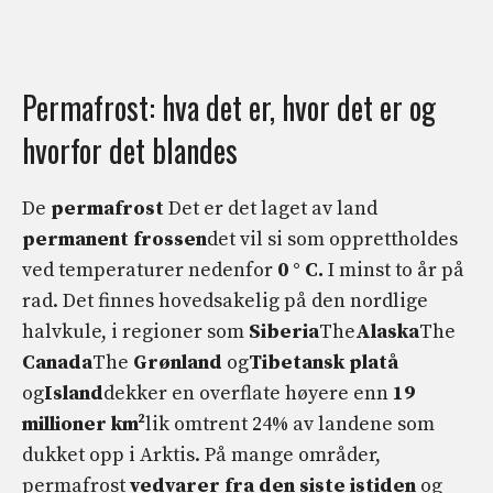
Permafrost: hva det er, hvor det er og
hvorfor det blandes
De
permafrost
Det er det laget av land
permanent
frossen
det vil si som opprettholdes
ved temperaturer nedenfor
0 ° C.
I minst to år på
rad. Det finnes hovedsakelig på den nordlige
halvkule, i regioner som
Siberia
The
Alaska
The
Canada
The
Grønland
og
Tibetansk platå
og
Island
dekker en overflate høyere enn
19
millioner km²
lik omtrent 24% av landene som
dukket opp i Arktis. På mange områder,
permafrost
vedvarer fra den siste istiden
og