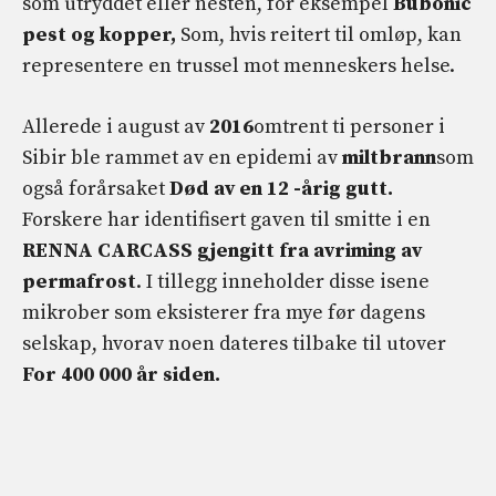
som utryddet eller nesten, for eksempel
Bubonic
pest og kopper,
Som, hvis reitert til omløp, kan
representere en trussel mot menneskers helse.
Allerede i august av
2016
omtrent ti personer i
Sibir ble rammet av en epidemi av
miltbrann
som
også forårsaket
Død av en 12 -årig gutt.
Forskere har identifisert gaven til smitte i en
RENNA CARCASS gjengitt fra avriming av
permafrost
. I tillegg inneholder disse isene
mikrober som eksisterer fra mye før dagens
selskap, hvorav noen dateres tilbake til utover
For 400 000 år siden.