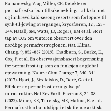
Romanovsky, V. og Miller, CE: Detekterer
permafrostkarbon-tilbakemelding: Talik dannet
og innkrevd kald-sesong resorts som forløpere til
synk-til-jowing overganger, kryosfæren, 12 , 123–
144. Natali, SM, Watts, JD, Rogers, BM et al. Stort
tap av CO2 om vinteren observert over den
nordlige permafrostregionen. Nat. Klima.
Chang. 9, 852–857 (2019). Chadburn, S., Burke, E.,
Cox, P. et al. En observasjonsbasert begrensning
for permafrost-tap som en funksjon av global
oppvarming. Nature Clim Change 7, 340–344
(2017). Hjort, J., Streletskiy, D., Doré, G. et al.
Effekter av permafrostforringelse på
infrastruktur. Nat Rev Earth Environ 3, 24–38
(2022). Miner, KR, Turetsky, MR, Malina, E. et al.
Permafrost karbonutslipp i et skiftende arktisk.