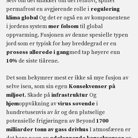
Selv om det snakker om det relativt, spiller
permafrost en avgjørende rolle i
regulering
klima
global
Og det er også en av komponentene
i jordens system
mer følsom
til global
oppvarming. Fusjonen av denne spesielle typen
jord som er typisk for høy breddegrad er en
prosess allerede i gang
med tap høyere enn
10%
de siste tiårene.
Det som bekymrer mest er ikke så mye fusjon av
selve isen, som sin egen
Konsekvenser på
miljøet
. Skade på
infrastruktur
Og
hjem
oppvåkning av
virus
sovende
i
hundretusenvis av år og den plutselige
potensielle frigjøringen av Beyond
1700
milliarder tonn
av gass
drivhus
I atmosfæren er