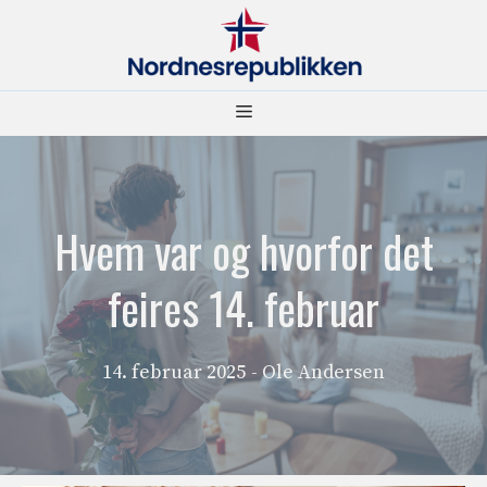
Hopp
til
innhold
Meny
Hvem var og hvorfor det
feires 14. februar
14. februar 2025
- Ole Andersen