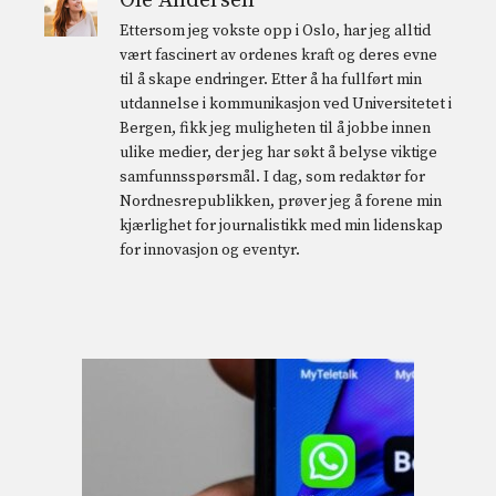
Ole Andersen
Ettersom jeg vokste opp i Oslo, har jeg alltid
vært fascinert av ordenes kraft og deres evne
til å skape endringer. Etter å ha fullført min
utdannelse i kommunikasjon ved Universitetet i
Bergen, fikk jeg muligheten til å jobbe innen
ulike medier, der jeg har søkt å belyse viktige
samfunnsspørsmål. I dag, som redaktør for
Nordnesrepublikken, prøver jeg å forene min
kjærlighet for journalistikk med min lidenskap
for innovasjon og eventyr.