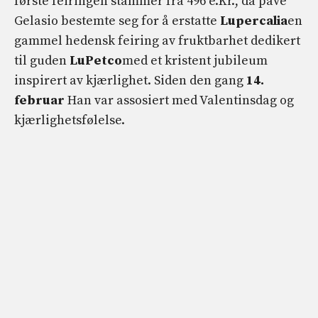
første feiringen stammer fra 496 e.Kr., da pave
Gelasio bestemte seg for å erstatte
Lupercalia
en
gammel hedensk feiring av fruktbarhet dedikert
til guden
LuPetco
med et kristent jubileum
inspirert av kjærlighet. Siden den gang
14.
februar
Han var assosiert med Valentinsdag og
kjærlighetsfølelse.