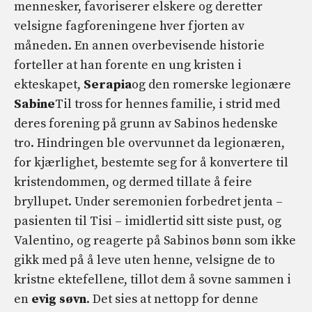
mennesker, favoriserer elskere og deretter
velsigne fagforeningene hver fjorten av
måneden. En annen overbevisende historie
forteller at han forente en ung kristen i
ekteskapet,
Serapia
og den romerske legionære
Sabine
Til tross for hennes familie, i strid med
deres forening på grunn av Sabinos hedenske
tro. Hindringen ble overvunnet da legionæren,
for kjærlighet, bestemte seg for å konvertere til
kristendommen, og dermed tillate å feire
bryllupet. Under seremonien forbedret jenta –
pasienten til Tisi – imidlertid sitt siste pust, og
Valentino, og reagerte på Sabinos bønn som ikke
gikk med på å leve uten henne, velsigne de to
kristne ektefellene, tillot dem å sovne sammen i
en
evig søvn
. Det sies at nettopp for denne