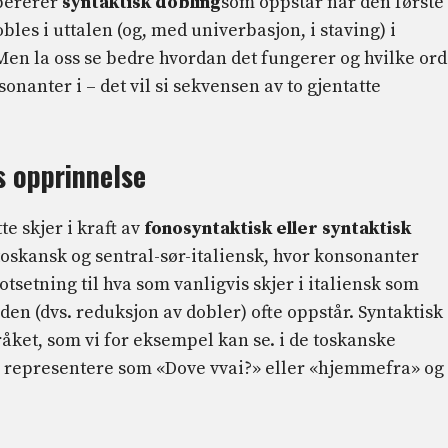
opererer
syntaktisk dobling
som oppstår når den første
bles i uttalen (og, med univerbasjon, i staving) i
n la oss se bedre hvordan det fungerer og hvilke ord
sonanter i – det vil si sekvensen av to gjentatte
s opprinnelse
tte skjer i kraft av
fonosyntaktisk eller syntaktisk
 toskansk og sentral-sør-italiensk, hvor konsonanter
etning til hva som vanligvis skjer i italiensk som
den (dvs. reduksjon av dobler) ofte oppstår. Syntaktisk
pråket, som vi for eksempel kan se. i de toskanske
 representere som «Dove vvai?» eller «hjemmefra» og