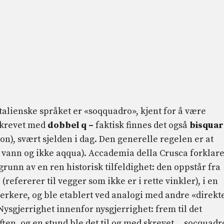
italienske språket er «soqquadro», kjent for å være
 skrevet med
dobbel q –
faktisk finnes det også
bisqua
jon), svært sjelden i dag. Den generelle regelen er at
v vann og ikke aqqua). Accademia della Crusca forklar
unn av en ren historisk tilfeldighet: den oppstår fra
refererer til vegger som ikke er i rette vinkler), i en
erkere, og ble etablert ved analogi med andre «direkt
ysgjerrighet innenfor nysgjerrighet: frem til det
en, og en stund ble det til og med skrevet… socquadr