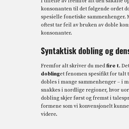
I tilfelle av fremfor alt den såkalte 
konsonanten til det følgende ordet do
spesielle fonetiske sammenhenger. Me
oftest tar feil av bruken av doble kon
konsonanter.
Syntaktisk dobling og den
Fremfor alt skriver du med
fire t
. De
dobling
et fenomen spesifikt for talt
dobles i mange sammenhenger – i mots
snakkes i nordlige regioner, hvor uor
dobling skjer først og fremst i tales
formene som vi konvensjonelt kunne
videre.