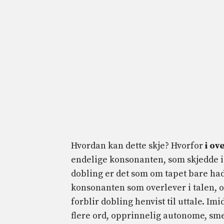
Hvordan kan dette skje? Hvorfor
i ov
endelige konsonanten, som skjedde i ti
dobling er det som om tapet bare hadd
konsonanten som overlever i talen, og s
forblir dobling henvist til uttale. Imi
flere ord, opprinnelig autonome, sm