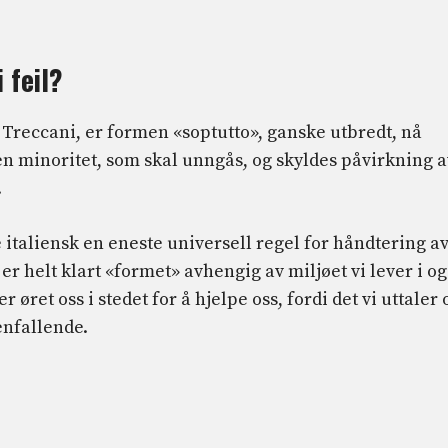
 feil?
Treccani, er formen «soptutto», ganske utbredt, nå
 en minoritet, som skal unngås, og skyldes påvirkning a
.
e italiensk en eneste universell regel for håndtering a
er helt klart «formet» avhengig av miljøet vi lever i og
r øret oss i stedet for å hjelpe oss, fordi det vi uttaler 
enfallende.