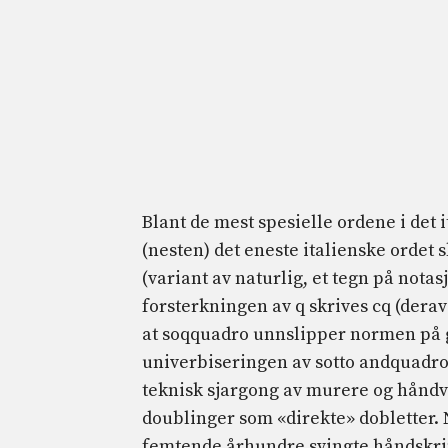
Blant de mest spesielle ordene i det 
(nesten) det eneste italienske ordet
(variant av naturlig, et tegn på notas
forsterkningen av q skrives cq (dera
at soqquadro unnslipper normen på gr
univerbiseringen av sotto andquadro (
teknisk sjargong av murere og håndv
doublinger som «direkte» dobletter. N
femtende århundre svingte håndskrift