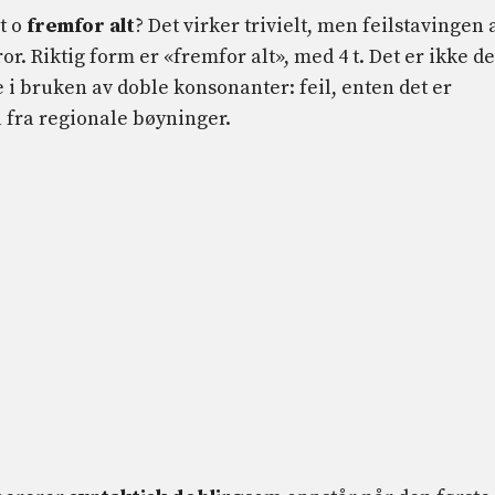
t o
fremfor alt
? Det virker trivielt, men feilstavingen 
or. Riktig form er «fremfor alt», med 4 t. Det er ikke de
 i bruken av doble konsonanter: feil, enten det er
å fra regionale bøyninger.