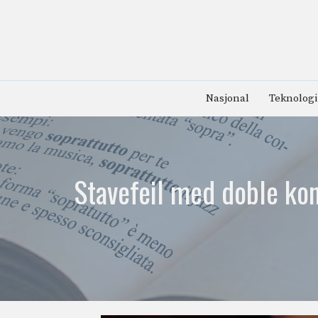
Hopp
til
innhold
Nasjonal
Teknologi
Stavefeil med doble kon