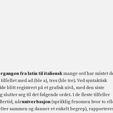
ergangen fra latin til italiensk
mange ord har mistet d
lfellet med ad (ble a), tres (ble tre). Ved syntaktisk
e blitt registrert på et grafisk nivå, med den siste
lutter seg til det følgende ordet. I de fleste tilfeller
dlertid, når
univerbasjon
(språklig fenomen hvor to ell
elter sammen og danner et enkelt begrep), rapportere