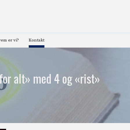
em er vi?
Kontakt
for alt» med 4 og «rist»