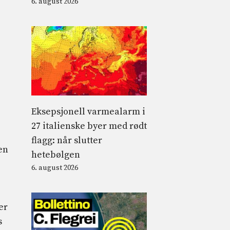
6. august 2026
Eksepsjonell varmealarm i
27 italienske byer med rødt
flagg: når slutter
en
hetebølgen
6. august 2026
er
s