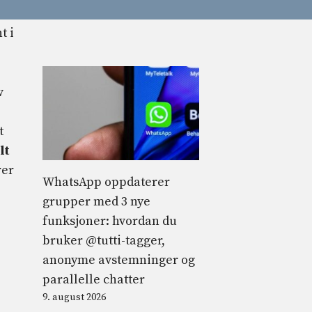
v
t
lt
rer
WhatsApp oppdaterer
grupper med 3 nye
funksjoner: hvordan du
bruker @tutti-tagger,
anonyme avstemninger og
parallelle chatter
9. august 2026