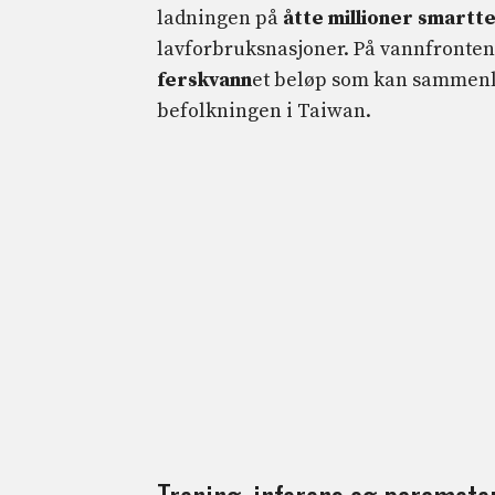
ladningen på
åtte millioner smartt
lavforbruksnasjoner. På vannfronten
ferskvann
et beløp som kan sammenli
befolkningen i Taiwan.