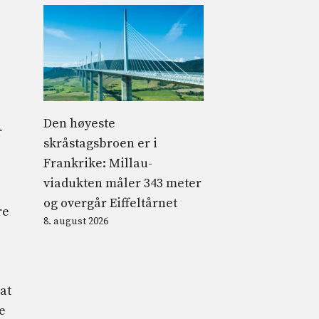
Den høyeste
r
skråstagsbroen er i
Frankrike: Millau-
viadukten måler 343 meter
og overgår Eiffeltårnet
re
8. august 2026
at
e