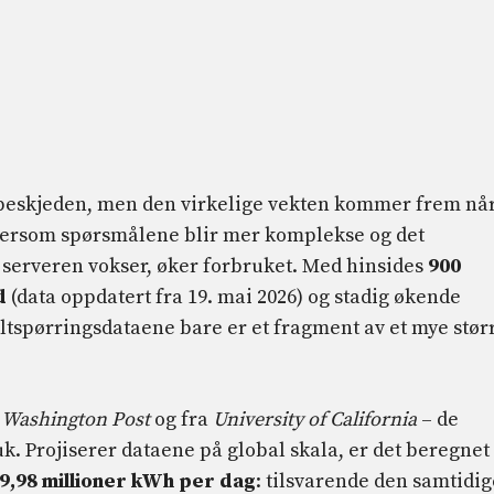
 beskjeden, men den virkelige vekten kommer frem nå
ttersom spørsmålene blir mer komplekse og det
 serveren vokser, øker forbruket. Med hinsides
900
d
(data oppdatert fra 19. mai 2026) og stadig økende
eltspørringsdataene bare er et fragment av et mye stør
v
Washington Post
og fra
University of California
– de
k. Projiserer dataene på global skala, er det beregnet 
9,98 millioner kWh per dag
: tilsvarende den samtidig