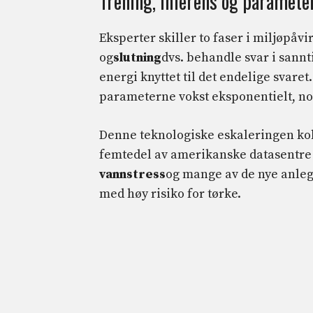
Trening, inferens og paramete
Eksperter skiller to faser i miljøpåvi
og
slutning
dvs. behandle svar i sannt
energi knyttet til det endelige svar
parameterne vokst eksponentielt, no
Denne teknologiske eskaleringen kol
femtedel av amerikanske datasentre
vannstress
og mange av de nye anleg
med høy risiko for tørke.