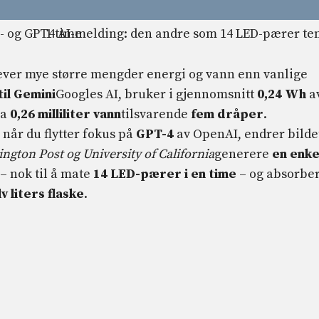
krever mye større mengder energi og vann enn vanlige
til Gemini
Googles AI, bruker i gjennomsnitt
0,24 Wh
a
ca
0,26 milliliter vann
tilsvarende
fem dråper
.
 når du flytter fokus på
GPT-4
av OpenAI, endrer bilde
ngton Post og University of California
generere
en enke
– nok til å mate
14 LED-pærer i en time
– og absorbe
v liters flaske
.