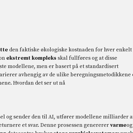
tte
den faktiske økologiske kostnaden for hver enkelt
jon
ekstremt kompleks
skal fullføres og at disse
este modellene, men er basert på et standardisert
arierer avhengig av de ulike beregningsmetodikkene 
mene. Hvordan det ser ut nå
el og sender den til AI, utfører modellene milliarder a
eturnere et svar. Denne prosessen genererer
varme
og