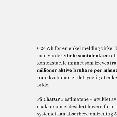
0,24 Wh for en enkel melding virker
man vurderer
hele samtaleøkten
: e
kontekstuelle minnet som kreves fra
millioner aktive brukere per måne
trafikkvolumer, er det tydelig at enk
bilde.
På
ChatGPT
estimatene – utviklet a
snakker om et desidert høyere forbru
systemet kan absorbere omtrentlig
3