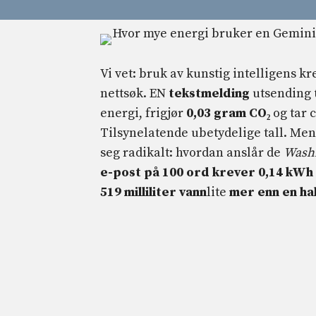
Vi vet: bruk av kunstig intelligens 
nettsøk. EN
tekstmelding
utsending
energi, frigjør
0,03 gram CO₂
og tar 
Tilsynelatende ubetydelige tall. Men
seg radikalt: hvordan anslår de
Washi
e-post på 100 ord krever 0,14 kWh
519 milliliter vann
lite
mer enn en hal