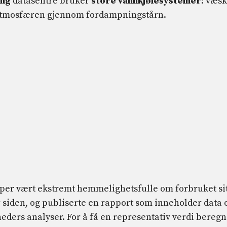
ing
datasentre bruker
store vannkjølesystemer
: væs
 atmosfæren gjennom fordampningstårn.
kaper vært ekstremt hemmelighetsfulle om forbruket sit
r siden, og publiserte en rapport som inneholder data
eders analyser. For å få en representativ verdi beregn