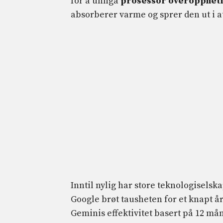
for å unngå
prosessor overopphet
absorberer varme og sprer den ut i
Inntil nylig har store teknologisels
Google brøt tausheten for et knapt å
Geminis effektivitet basert på 12 mån