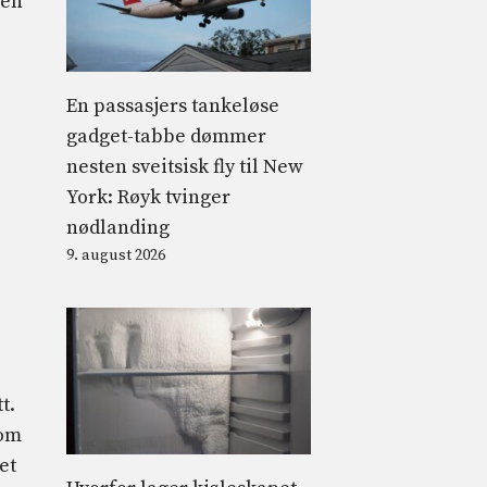
ken
En passasjers tankeløse
gadget-tabbe dømmer
nesten sveitsisk fly til New
York: Røyk tvinger
nødlanding
9. august 2026
t.
 om
et