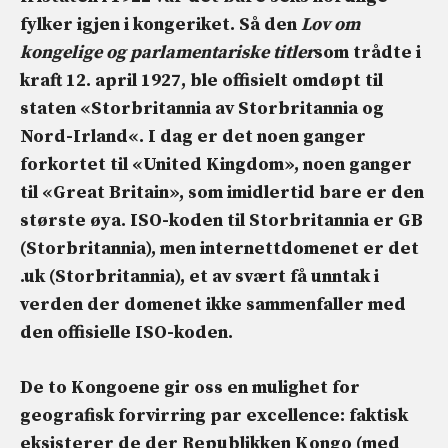
fylker igjen i kongeriket. Så den
Lov om
kongelige og parlamentariske titler
som trådte i
kraft 12. april 1927, ble offisielt omdøpt til
staten «
Storbritannia av Storbritannia og
Nord-Irland
«. I dag er det noen ganger
forkortet til «United Kingdom», noen ganger
til «Great Britain», som imidlertid bare er den
største øya. ISO-koden til Storbritannia er
GB
(Storbritannia), men internettdomenet er det
.uk
(Storbritannia), et av svært få unntak i
verden der domenet ikke sammenfaller med
den offisielle ISO-koden.
De to Kongoene gir oss en mulighet for
geografisk forvirring par excellence: faktisk
eksisterer de der
Republikken Kongo
(med