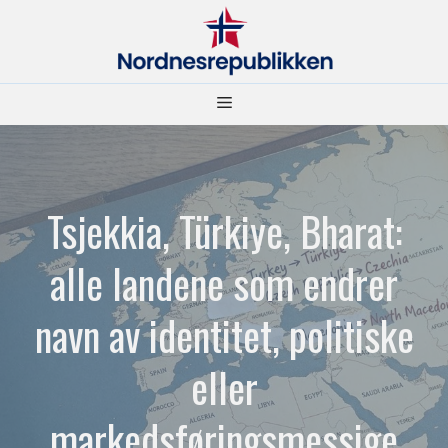
Hopp
til
innhold
Meny
Tsjekkia, Türkiye, Bharat:
alle landene som endrer
navn av identitet, politiske
eller
markedsføringsmessige