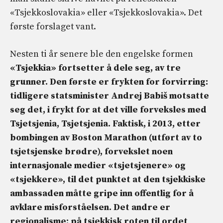
«Tsjekkoslovakia» eller «Tsjekkoslovakia». Det
første forslaget vant.
Nesten ti år senere ble den engelske formen
«Tsjekkia» fortsetter å dele seg, av tre
grunner.
Den første er frykten for forvirring:
tidligere statsminister Andrej Babiš motsatte
seg det, i frykt for at det ville forveksles med
Tsjetsjenia, Tsjetsjenia. Faktisk, i 2013, etter
bombingen av Boston Marathon (utført av to
tsjetsjenske brødre), forvekslet noen
internasjonale medier «tsjetsjenere» og
«tsjekkere», til det punktet at den tsjekkiske
ambassaden måtte gripe inn offentlig for å
avklare misforståelsen.
Det andre er
regionalisme
: på tsjekkisk roten til ordet