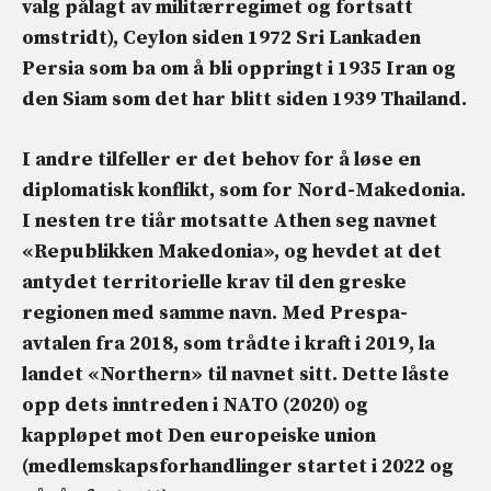
valg pålagt av militærregimet og fortsatt
omstridt),
Ceylon
siden 1972
Sri Lanka
den
Persia
som ba om å bli oppringt i 1935
Iran
og
den
Siam
som det har blitt siden 1939
Thailand
.
I andre tilfeller er det behov for å løse en
diplomatisk konflikt,
som for
Nord-Makedonia
.
I nesten tre tiår motsatte Athen seg navnet
«Republikken Makedonia», og hevdet at det
antydet territorielle krav til den greske
regionen med samme navn. Med Prespa-
avtalen fra 2018, som trådte i kraft i 2019, la
landet «Northern» til navnet sitt. Dette låste
opp dets inntreden i NATO (2020) og
kappløpet mot Den europeiske union
(medlemskapsforhandlinger startet i 2022 og