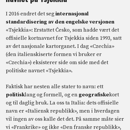
I 2016 endret det seg
internasjonal
standardisering av den engelske versjonen
«Tsjekkia»: Erstattet Česko, som hadde vært det
offisielle kortnavnet for Tsjekkia siden 1993, satt
av det nasjonale kartorganet. I dag
«Czechia»
(den italienskiserte formen vi bruker er
«Czechia») eksisterer side om side med det
politiske navnet «Tsjekkia».
Faktisk har nesten alle stater to navn: ett
politisk
lang og formell, og en
geografiske
kort
og til daglig bruk. La oss ta Italia: dets offisielle
navn er «Italiensk republikk», men i hverdagen
vil ingen av oss kalle det det. På samme måte sier
vi «Frankrike» og ikke «Den franske republikk»,