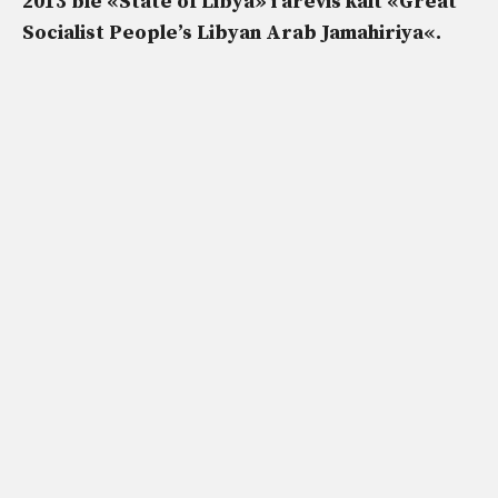
2013 ble «State of Libya» i årevis kalt «
Great
Socialist People’s Libyan Arab Jamahiriya
«.