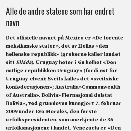
Alle de andre statene som har endret
navn
Det offisielle navnet på Mexico er «De forente
meksikanske stater», det av Hellas «den
hellenske republikk» (grekerne kaller landet
sitt
Elláda
). Uruguay heter i sin helhet «
Den
østlige republikken Uruguay»
(fordi øst for
Uruguay-elven); Sveits kalles det «sveitsiske
konføderasjonen»; Australia»
Commonwealth
of Australia»
. Bolivia»
Flernasjonal delstat
Bolivia
«, ved grunnloven kunngjort 7. februar
2009 under Evo Morales, den første
urfolkspresidenten, som anerkjente de 36
urfolksnasjonene i landet. Venezuela er «
Den