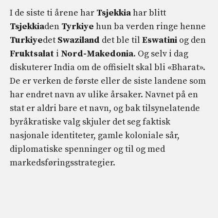
I de siste ti årene har
Tsjekkia
har blitt
Tsjekkia
den
Tyrkiye
hun ba verden ringe henne
Turkiye
det
Swaziland
det ble til
Eswatini
og den
Fruktsalat
i
Nord-Makedonia
. Og selv i dag
diskuterer India om de offisielt skal bli «Bharat».
De er verken de første eller de siste landene som
har endret navn av ulike årsaker. Navnet på en
stat er aldri bare et navn, og bak tilsynelatende
byråkratiske valg skjuler det seg faktisk
nasjonale identiteter, gamle koloniale sår,
diplomatiske spenninger og til og med
markedsføringsstrategier.