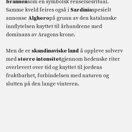
brannen
som en symbolsk renselsesritual.
Samme kveld feires også i
Sardinia
spesielt
annonse
Alghero
på grunn av den katalanske
innflytelsen knyttet til århundrene med
dominans av Aragons krone.
Men de er
skandinaviske land
å oppleve solverv
med
større intensitet
gjennom hedenske riter
overlevert over tid og knyttet til jordens
fruktbarhet, forbindelsen med naturen og
slutten på den lange vinteren.