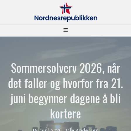
Hopp
til
innhold
Meny
Sommersolverv 2026, når
det faller og hvorfor fra 21.
juni begynner dagene å bli
kortere
19. juni 2026
- Ole Andersen