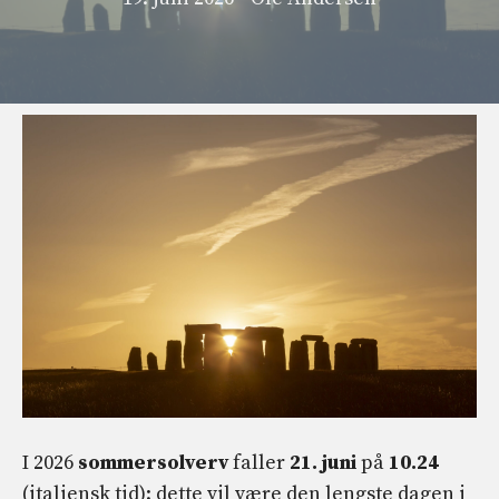
I 2026
sommersolverv
faller
21. juni
på
10.24
(italiensk tid): dette vil være den lengste dagen i