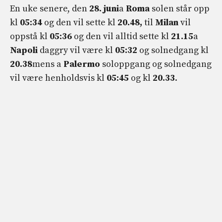
En uke senere, den
28. juni
a
Roma
solen står opp
kl
05:34
og den vil sette kl
20.48,
til
Milan
vil
oppstå kl
05:36
og den vil alltid sette kl
21.15
a
Napoli
daggry vil være kl
05:32
og solnedgang kl
20.38
mens a
Palermo
soloppgang og solnedgang
vil være henholdsvis kl
05:45
og kl
20.33
.