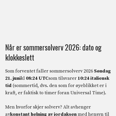
Når er sommersolverv 2026: dato og
klokkeslett
Som forventet faller sommersolverv 2026
Søndag
21. juni
kl
08:24 UTC
som tilsvarer
10:24 italiensk
tid
(sommertid, dvs. den som for øyeblikket er i
kraft, er faktisk to timer foran Universal Time).
Men hvorfor skjer solverv? Alt avhenger
av
konstant helning av jordaksen
med hensyn til