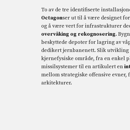
To av de tre identifiserte installasjo
Octagon
ser ut til å være designet fo
og å være vert for infrastrukturer de
overvåking
og rekognosering
. Byg
beskyttede depoter for lagring av våpe
dedikert jernbanenett. Slik utvikling
kjernefysiske område, fra en enkel pl
missilsystemer til en artikulert en
in
mellom strategiske offensive evner, 
arkitekturer.