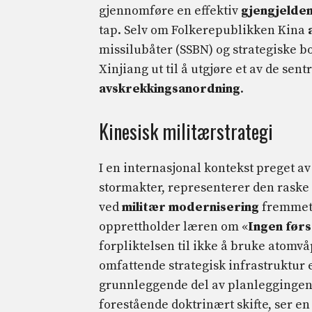
gjennomføre en effektiv
gjengjelde
tap. Selv om Folkerepublikken Kina
missilubåter (SSBN) og strategiske bo
Xinjiang ut til å utgjøre et av de sen
avskrekkingsanordning
.
Kinesisk militærstrategi
I en internasjonal kontekst preget a
stormakter, representerer den raske 
ved
militær modernisering
fremmet 
opprettholder læren om «
Ingen før
forpliktelsen til ikke å bruke atomvå
omfattende strategisk infrastruktur
grunnleggende del av planlegginge
forestående doktrinært skifte, ser en 