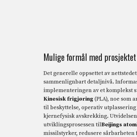
Mulige formål med prosjektet 
Det generelle oppsettet av nettstedet
sammenlignbart detaljnivå. Informas
implementeringen av et komplekst stø
Kinesisk frigjøring
(PLA), noe som an
til beskyttelse, operativ utplasser
kjernefysisk avskrekking. Utvidelse
utviklingsprosessen til
Beijings ato
missilstyrker, redusere sårbarheten f