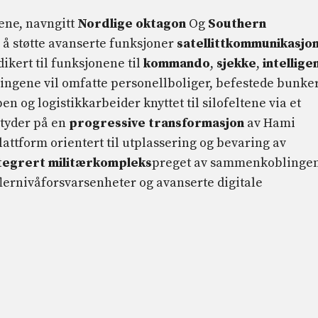
nene, navngitt
Nordlige oktagon
Og
Southern
r å støtte avanserte funksjoner
satellittkommunikasjo
dikert til funksjonene til
kommando
,
sjekke
,
intellige
ningene vil omfatte personellboliger, befestede bunke
n og logistikkarbeider knyttet til silofeltene via et
 tyder på en
progressive
transformasjon
av Hami
attform orientert til utplassering og bevaring av
tegrert militærkompleks
preget av sammenkoblinge
flernivåforsvarsenheter og avanserte digitale