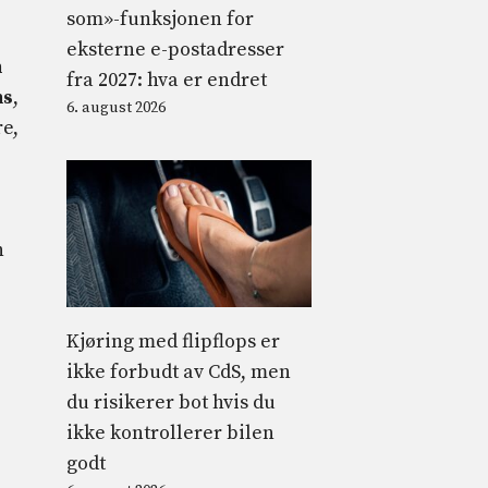
som»-funksjonen for
eksterne e-postadresser
n
fra 2027: hva er endret
ns
,
6. august 2026
re,
n
Kjøring med flipflops er
ikke forbudt av CdS, men
du risikerer bot hvis du
ikke kontrollerer bilen
godt