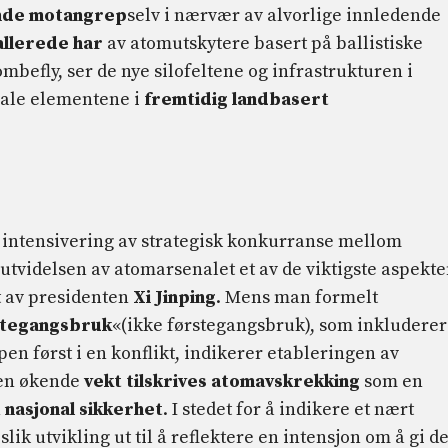
nde motangrep
selv i nærvær av alvorlige innledende
allerede har
av atomutskytere basert på ballistiske
mbefly, ser de nye silofeltene og infrastrukturen i
trale elementene i
fremtidig landbasert
v intensivering av strategisk konkurranse mellom
utvidelsen av atomarsenalet et av de viktigste aspekt
av presidenten
Xi Jinping
. Mens man formelt
stegangsbruk
«(ikke førstegangsbruk), som inkluderer
pen først i en konflikt, indikerer etableringen av
 en økende
vekt
tilskrives atomavskrekking
som en
n
nasjonal sikkerhet
. I stedet for å indikere et nært
slik utvikling ut til å reflektere en intensjon om å gi d