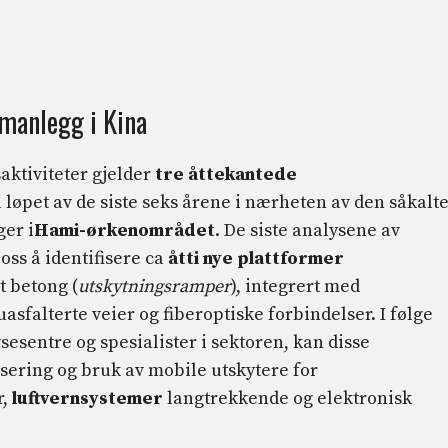
manlegg i Kina
aktiviteter gjelder
tre åttekantede
i løpet av de siste seks årene i nærheten av den såkalt
er i
Hami-ørkenområdet
. De siste analysene av
 oss å identifisere ca
åtti nye plattformer
t betong (
utskytningsramper
), integrert med
sfalterte veier og fiberoptiske forbindelser. I følge
esentre og spesialister i sektoren, kan disse
sering og bruk av mobile utskytere for
r,
luftvernsystemer
langtrekkende og elektronisk