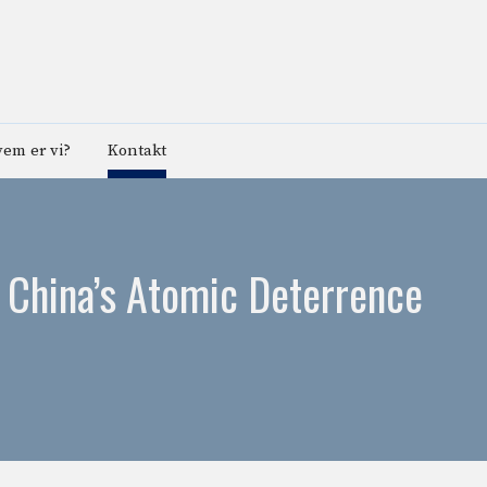
em er vi?
Kontakt
f China’s Atomic Deterrence