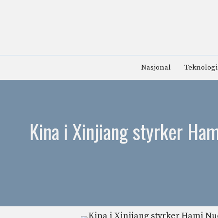
Hopp
til
innhold
Nasjonal
Teknologi
Kina i Xinjiang styrker Ha