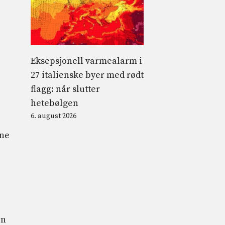
Eksepsjonell varmealarm i
27 italienske byer med rødt
flagg: når slutter
hetebølgen
6. august 2026
ene
en