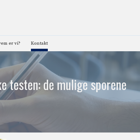
em er vi?
Kontakt
ke testen: de mulige sporene