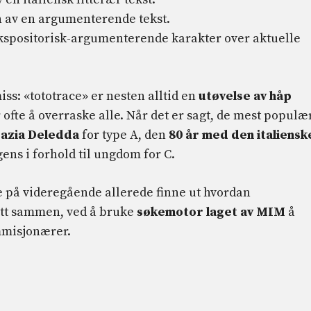
n av en argumenterende tekst.
 ekspositorisk-argumenterende karakter over aktuelle
ss: «tototrace» er nesten alltid en
utøvelse av håp
ofte å overraske alle. Når det er sagt, de mest populæ
azia Deledda
for type A, den
80 år med den italiensk
gens i forhold til ungdom for C.
 på videregående allerede finne ut hvordan
att sammen, ved å bruke
søkemotor laget av MIM
å
mmisjonærer.