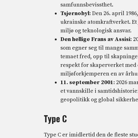
samfunnsbevissthet.
Tsjernobyl
: Den 26. april 198
ukrainske atomkraftverket. Et 
miljø og teknologisk ansvar.
Den hellige Frans av Assisi
: 2
som egner seg til mange samm
temaet fred, opp til skapningen
respekt for skaperverket med
miljøforkjemperen en av århu
11. september 2001
: 2026 ma
et vannskille i samtidshistori
geopolitikk og global sikkerhe
Type C
Type C er imidlertid den de fleste s