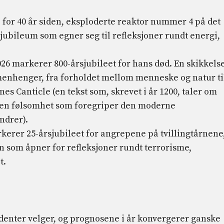
6, for 40 år siden, eksploderte reaktor nummer 4 på det
jubileum som egner seg til refleksjoner rundt energi,
026 markerer 800-årsjubileet for hans død. En skikkels
enhenger, fra forholdet mellom menneske og natur ti
es Canticle (en tekst som, skrevet i år 1200, taler om
 en følsomhet som foregriper den moderne
ndrer).
rkerer 25-årsjubileet for angrepene på tvillingtårnene
en som åpner for refleksjoner rundt terrorisme,
t.
tudenter velger, og prognosene i år konvergerer ganske