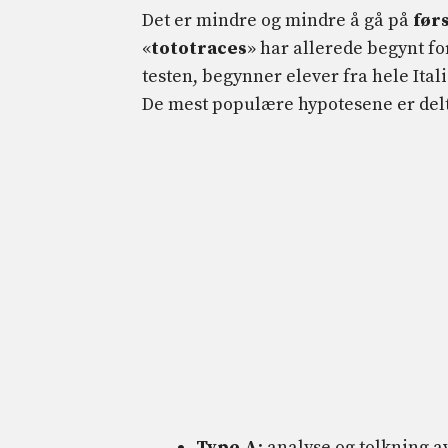
Det er mindre og mindre å gå på
før
«
tototraces
» har allerede begynt fo
testen, begynner elever fra hele It
De mest populære hypotesene er delt i
Type A
: analyse og tolkning av