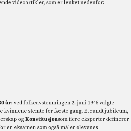
de videoartikler, som er lenket nedenfor:
80 år
: ved folkeavstemningen 2. juni 1946 valgte
e kvinnene stemte for første gang. Et rundt jubileum,
gerskap og
Konstitusjon
som flere eksperter definerer
» for en eksamen som også måler elevenes