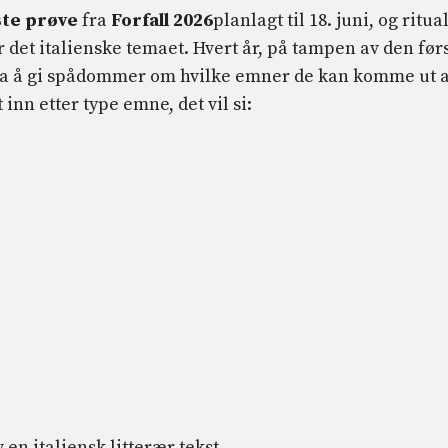
ste prøve
fra
Forfall 2026
planlagt til 18. juni, og ritua
r det italienske temaet. Hvert år, på tampen av den før
alia å gi spådommer om hvilke emner de kan komme ut a
nn etter type emne, det vil si:
 en italiensk litterær tekst.