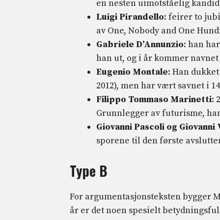
en nesten uimotståelig kandid
Luigi Pirandello
: feirer to ju
av One, Nobody and One Hund
Gabriele D’Annunzio
: han har
han ut, og i år kommer navnet 
Eugenio Montale
: Han dukket
2012), men har vært savnet i 14
Filippo Tommaso Marinetti
: 
Grunnlegger av futurisme, han
Giovanni Pascoli og Giovanni
sporene til den første avslutt
Type B
For argumentasjonsteksten bygger MI
år er det noen spesielt betydningsfu