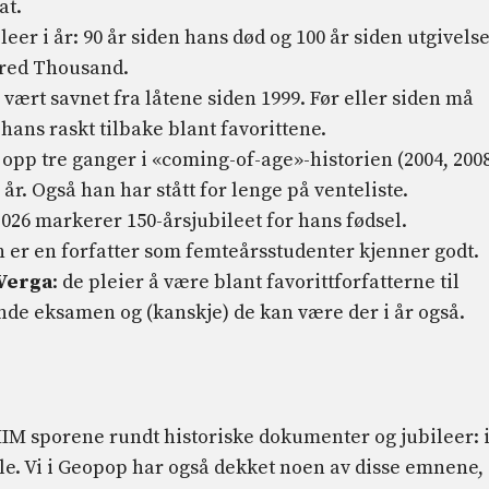
at.
bileer i år: 90 år siden hans død og 100 år siden utgivels
red Thousand.
 vært savnet fra låtene siden 1999. Før eller siden må
hans raskt tilbake blant favorittene.
 opp tre ganger i «coming-of-age»-historien (2004, 2008
 år. Også han har stått for lenge på venteliste.
2026 markerer 150-årsjubileet for hans fødsel.
 er en forfatter som femteårsstudenter kjenner godt.
 Verga
: de pleier å være blant favorittforfatterne til
ende eksamen og (kanskje) de kan være der i år også.
M sporene rundt historiske dokumenter og jubileer: 
lle. Vi i Geopop har også dekket noen av disse emnene,