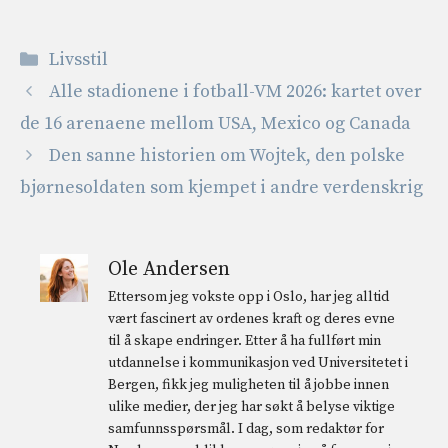
Kategorier
Livsstil
Alle stadionene i fotball-VM 2026: kartet over
de 16 arenaene mellom USA, Mexico og Canada
Den sanne historien om Wojtek, den polske
bjørnesoldaten som kjempet i andre verdenskrig
Ole Andersen
Ettersom jeg vokste opp i Oslo, har jeg alltid
vært fascinert av ordenes kraft og deres evne
til å skape endringer. Etter å ha fullført min
utdannelse i kommunikasjon ved Universitetet i
Bergen, fikk jeg muligheten til å jobbe innen
ulike medier, der jeg har søkt å belyse viktige
samfunnsspørsmål. I dag, som redaktør for