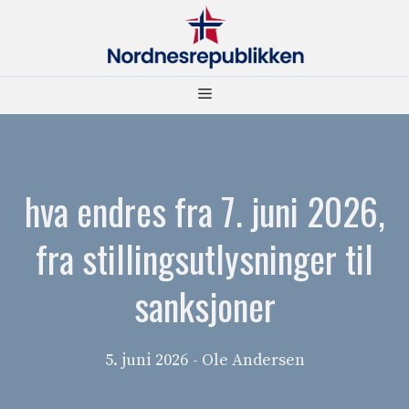
Hopp
til
innhold
Meny
hva endres fra 7. juni 2026,
fra stillingsutlysninger til
sanksjoner
5. juni 2026
- Ole Andersen