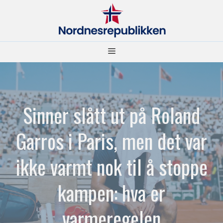
Hopp
til
innhold
Meny
Sinner slått ut på Roland
Garros i Paris, men det var
ikke varmt nok til å stoppe
kampen: hva er
varmeregelen