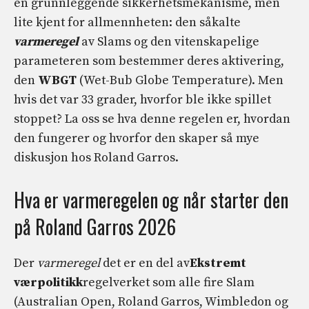
en grunnleggende sikkerhetsmekanisme, men
lite kjent for allmennheten: den såkalte
varmeregel
av Slams og den vitenskapelige
parameteren som bestemmer deres aktivering,
den
WBGT
(Wet-Bub Globe Temperature). Men
hvis det var 33 grader, hvorfor ble ikke spillet
stoppet? La oss se hva denne regelen er, hvordan
den fungerer og hvorfor den skaper så mye
diskusjon hos Roland Garros.
Hva er varmeregelen og når starter den
på Roland Garros 2026
Der
varmeregel
det er en del av
Ekstremt
værpolitikk
regelverket som alle fire Slam
(Australian Open, Roland Garros, Wimbledon og