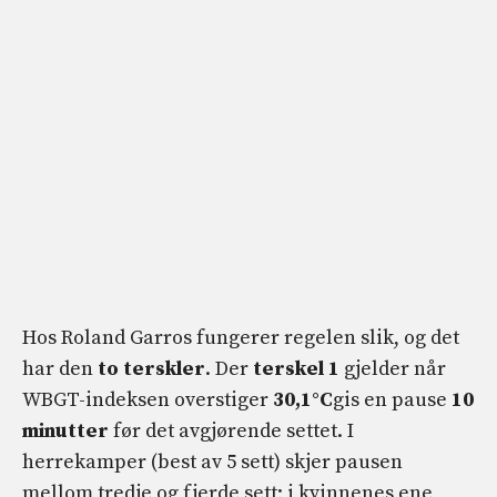
Hos Roland Garros fungerer regelen slik, og det
har den
to terskler
. Der
terskel 1
gjelder når
WBGT-indeksen overstiger
30,1°C
gis en pause
10
minutter
før det avgjørende settet. I
herrekamper (best av 5 sett) skjer pausen
mellom tredje og fjerde sett; i kvinnenes ene