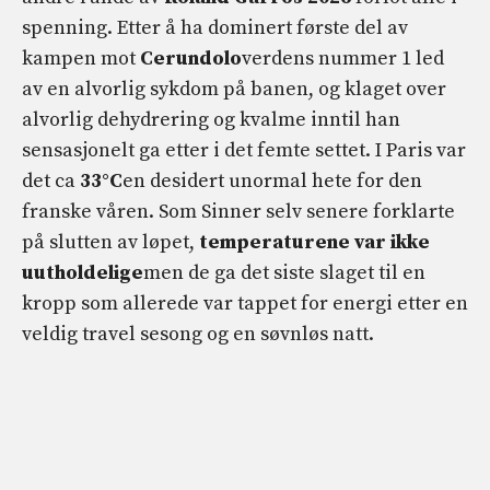
spenning. Etter å ha dominert første del av
kampen mot
Cerundolo
verdens nummer 1 led
av en alvorlig sykdom på banen, og klaget over
alvorlig dehydrering og kvalme inntil han
sensasjonelt ga etter i det femte settet. I Paris var
det ca
33°C
en desidert unormal hete for den
franske våren. Som Sinner selv senere forklarte
på slutten av løpet,
temperaturene var ikke
uutholdelige
men de ga det siste slaget til en
kropp som allerede var tappet for energi etter en
veldig travel sesong og en søvnløs natt.