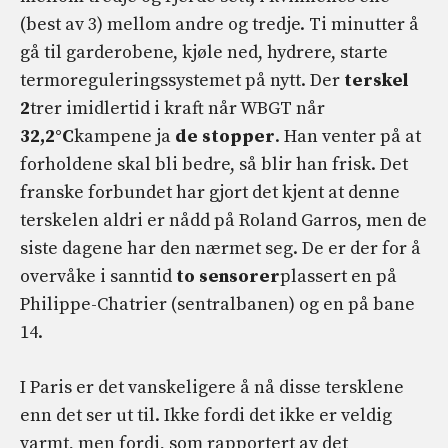
(best av 3) mellom andre og tredje. Ti minutter å
gå til garderobene, kjøle ned, hydrere, starte
termoreguleringssystemet på nytt. Der
terskel
2
trer imidlertid i kraft når WBGT når
32,2°C
kampene ja
de stopper
. Han venter på at
forholdene skal bli bedre, så blir han frisk. Det
franske forbundet har gjort det kjent at denne
terskelen aldri er nådd på Roland Garros, men de
siste dagene har den nærmet seg. De er der for å
overvåke i sanntid
to sensorer
plassert en på
Philippe-Chatrier (sentralbanen) og en på bane
14.
I Paris er det vanskeligere å nå disse tersklene
enn det ser ut til. Ikke fordi det ikke er veldig
varmt, men fordi, som rapportert av det