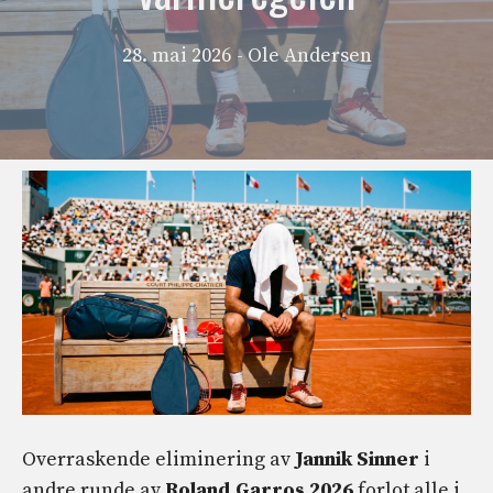
28. mai 2026
- Ole Andersen
Overraskende eliminering av
Jannik Sinner
i
andre runde av
Roland Garros 2026
forlot alle i