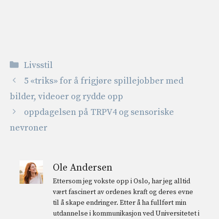
Kategorier
Livsstil
5 «triks» for å frigjøre spillejobber med
bilder, videoer og rydde opp
oppdagelsen på TRPV4 og sensoriske
nevroner
Ole Andersen
Ettersom jeg vokste opp i Oslo, har jeg alltid
vært fascinert av ordenes kraft og deres evne
til å skape endringer. Etter å ha fullført min
utdannelse i kommunikasjon ved Universitetet i