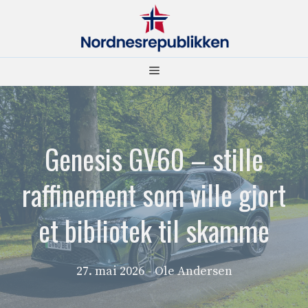
Hopp
til
innhold
Meny
Genesis GV60 – stille
raffinement som ville gjort
et bibliotek til skamme
27. mai 2026
- Ole Andersen