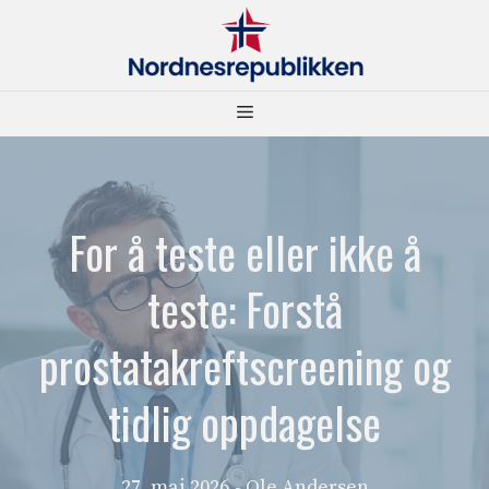
Hopp
til
innhold
Meny
For å teste eller ikke å
teste: Forstå
prostatakreftscreening og
tidlig oppdagelse
27. mai 2026
- Ole Andersen