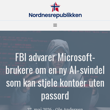
Hopp
til
innhold
Meny
FBI advarer Microsoft-
brukere om en ny AI-svindel
som kan stjele kontoer uten
passord
27. mai 2026
- Ole Andersen