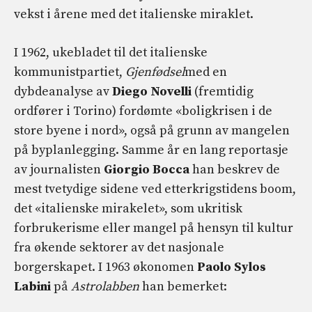
I 1962, ukebladet til det italienske
kommunistpartiet,
Gjenfødsel
med en
dybdeanalyse av
Diego Novelli
(fremtidig
ordfører i Torino) fordømte «boligkrisen i de
store byene i nord», også på grunn av mangelen
på byplanlegging. Samme år en lang reportasje
av journalisten
Giorgio Bocca
han beskrev de
mest tvetydige sidene ved etterkrigstidens boom,
det «italienske mirakelet», som ukritisk
forbrukerisme eller mangel på hensyn til kultur
fra økende sektorer av det nasjonale
borgerskapet. I 1963 økonomen
Paolo Sylos
Labini
på
Astrolabben
han bemerket: