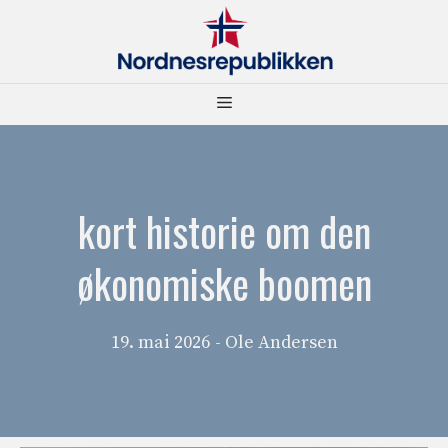
Hopp
til
innhold
Meny
kort historie om den
økonomiske boomen
19. mai 2026
- Ole Andersen