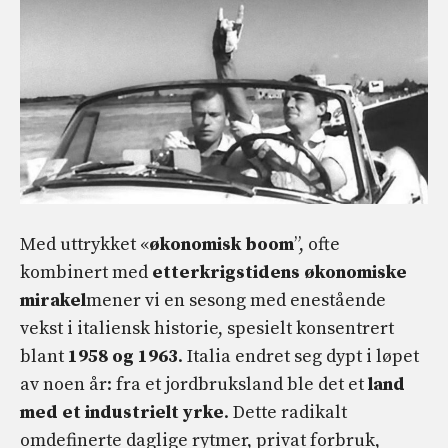
Med uttrykket «
økonomisk boom
”, ofte
kombinert med
etterkrigstidens økonomiske
mirakel
mener vi en sesong med enestående
vekst i italiensk historie, spesielt konsentrert
blant
1958 og 1963
. Italia endret seg dypt i løpet
av noen år: fra et jordbruksland ble det et
land
med et industrielt yrke
. Dette radikalt
omdefinerte daglige rytmer, privat forbruk,