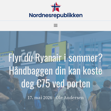
Hopp
til
innhold
Meny
Flyr du Ryanair i sommer?
Håndbaggen din kan koste
deg €75 ved porten
17. mai 2026
- Ole Andersen