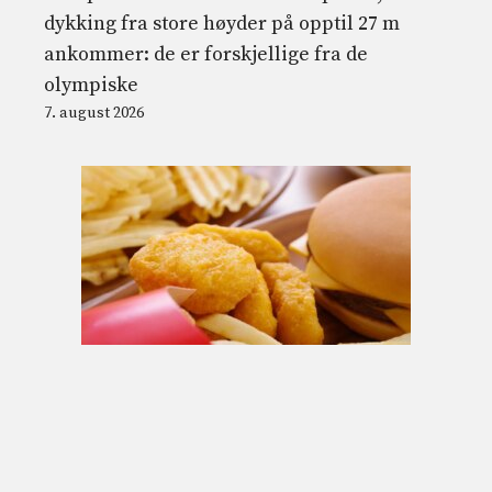
dykking fra store høyder på opptil 27 m
ankommer: de er forskjellige fra de
olympiske
7. august 2026
WHO advarer om at superbehandlede
matgiganter kjemper mot helselover i
retten
7. august 2026