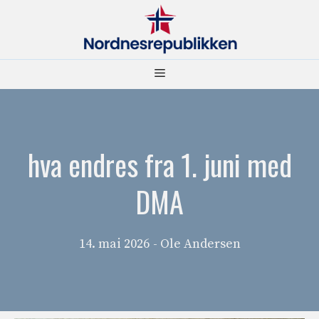
Hopp
til
innhold
Meny
hva endres fra 1. juni med
DMA
14. mai 2026
- Ole Andersen