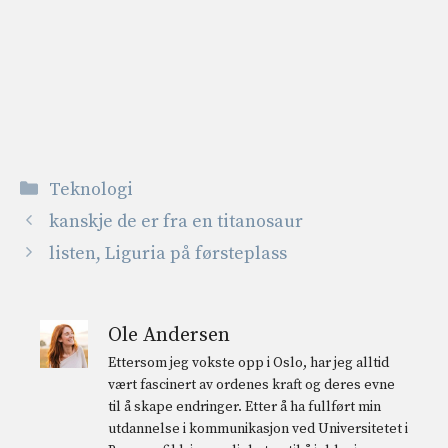
Kategorier
Teknologi
kanskje de er fra en titanosaur
listen, Liguria på førsteplass
Ole Andersen
Ettersom jeg vokste opp i Oslo, har jeg alltid
vært fascinert av ordenes kraft og deres evne
til å skape endringer. Etter å ha fullført min
utdannelse i kommunikasjon ved Universitetet i