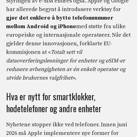
Styringen av e-SIM endres også. Apple og Google
har allerede begynt å introdusere verktøy for
gjør det enklere å bytte telefonnummer
mellom Android og iPhone
med støtte fra ulike
europeiske og internasjonale operatører. Når det
gjelder denne innovasjonen, forklarte EU-
kommisjonen at «
Totalt sett vil
dataoverføringsløsninger for enheter og eSIM-er
redusere avhengigheten av én enkelt operatør og
utvide brukernes valgfrihet
».
Hva er nytt for smartklokker,
hodetelefoner og andre enheter
Nyhetene stopper ikke ved telefoner. Innen juni
2026 må Apple implementere nye former for