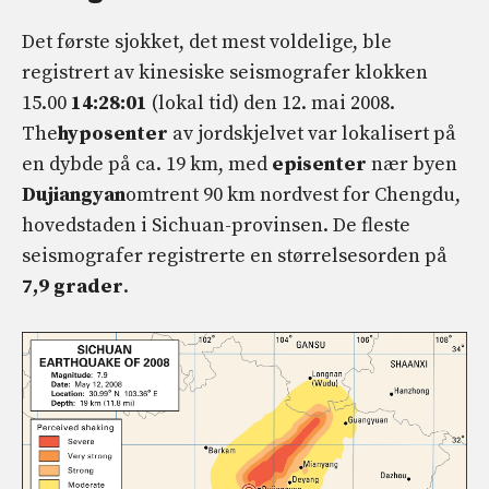
Det første sjokket, det mest voldelige, ble
registrert av kinesiske seismografer klokken
15.00
14:28:01
(lokal tid) den 12. mai 2008.
The
hyposenter
av jordskjelvet var lokalisert på
en dybde på ca. 19 km, med
episenter
nær byen
Dujiangyan
omtrent 90 km nordvest for Chengdu,
hovedstaden i Sichuan-provinsen. De fleste
seismografer registrerte en størrelsesorden på
7,9 grader
.