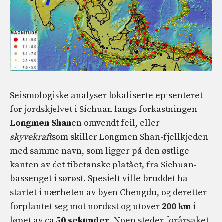
Seismologiske analyser lokaliserte episenteret
for jordskjelvet i Sichuan langs forkastningen
Longmen
Shan
en omvendt feil, eller
skyvekraft
som skiller Longmen Shan-fjellkjeden
med samme navn, som ligger på den østlige
kanten av det tibetanske platået, fra Sichuan-
bassenget i sørøst. Spesielt ville bruddet ha
startet i nærheten av byen Chengdu, og deretter
forplantet seg mot nordøst og utover
200 km
i
løpet av ca
50 sekunder
. Noen steder forårsaket