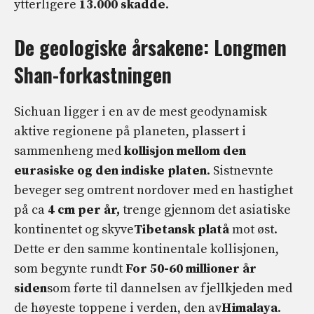
ytterligere
13.000 skadde
.
De geologiske årsakene: Longmen
Shan-forkastningen
Sichuan ligger i en av de mest geodynamisk
aktive regionene på planeten, plassert i
sammenheng med
kollisjon mellom den
eurasiske og den indiske platen
. Sistnevnte
beveger seg omtrent nordover med en hastighet
på ca
4 cm per år,
trenge gjennom det asiatiske
kontinentet og skyve
Tibetansk platå
mot øst.
Dette er den samme kontinentale kollisjonen,
som begynte rundt
For 50-60 millioner år
siden
som førte til dannelsen av fjellkjeden med
de høyeste toppene i verden, den av
Himalaya
.