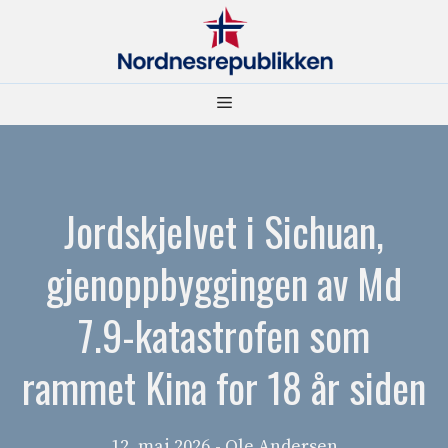
Hopp
til
innhold
Meny
Jordskjelvet i Sichuan,
gjenoppbyggingen av Md
7.9-katastrofen som
rammet Kina for 18 år siden
12. mai 2026
- Ole Andersen