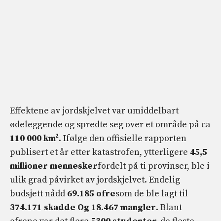
Effektene av jordskjelvet var umiddelbart
ødeleggende og spredte seg over et område på ca
110 000 km²
. Ifølge den offisielle rapporten
publisert et år etter katastrofen, ytterligere
45,5
millioner mennesker
fordelt på ti provinser, ble i
ulik grad påvirket av jordskjelvet. Endelig
budsjett nådd
69.185
ofre
som de ble lagt til
374.171 skadde
Og
18.467 mangler
. Blant