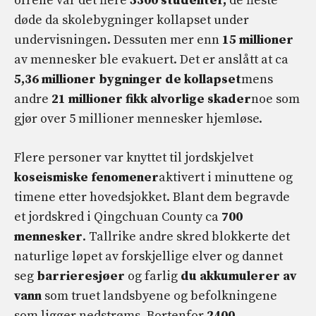
ofrene var det flere
5300 studenter,
de fleste
døde da skolebygninger kollapset under
undervisningen. Dessuten mer enn
15 millioner
av mennesker ble evakuert. Det er anslått at ca
5,36 millioner bygninger
de kollapset
mens
andre
21 millioner fikk alvorlige skader
noe som
gjør over 5 millioner mennesker hjemløse.
Flere personer var knyttet til jordskjelvet
koseismiske fenomener
aktivert i minuttene og
timene etter hovedsjokket. Blant dem begravde
et jordskred i Qingchuan County ca
700
mennesker
. Tallrike andre skred blokkerte det
naturlige løpet av forskjellige elver og dannet
seg
barrieresjøer
og farlig
du akkumulerer
av
vann
som truet landsbyene og befolkningene
som ligger nedstrøms. Bortenfor
2400