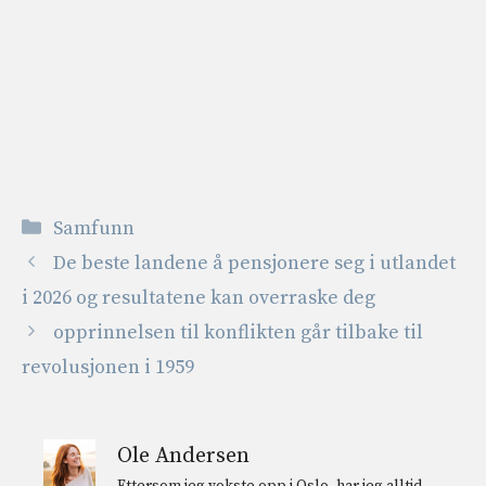
Kategorier
Samfunn
De beste landene å pensjonere seg i utlandet
i 2026 og resultatene kan overraske deg
opprinnelsen til konflikten går tilbake til
revolusjonen i 1959
Ole Andersen
Ettersom jeg vokste opp i Oslo, har jeg alltid