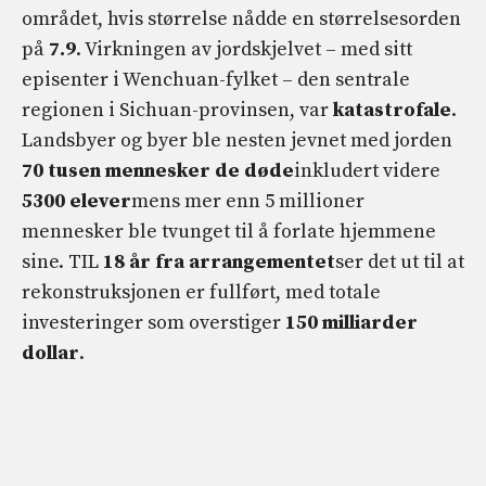
området, hvis størrelse nådde en størrelsesorden
på
7.9
. Virkningen av jordskjelvet – med sitt
episenter i Wenchuan-fylket – den sentrale
regionen i Sichuan-provinsen, var
katastrofale
.
Landsbyer og byer ble nesten jevnet med jorden
70 tusen mennesker
de døde
inkludert videre
5300 elever
mens mer enn 5 millioner
mennesker ble tvunget til å forlate hjemmene
sine. TIL
18 år fra arrangementet
ser det ut til at
rekonstruksjonen er fullført, med totale
investeringer som overstiger
150 milliarder
dollar
.