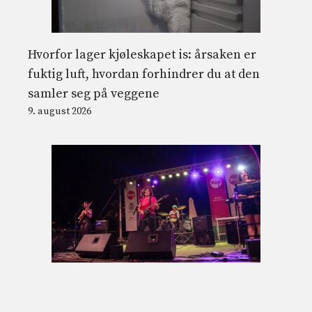
Hvorfor lager kjøleskapet is: årsaken er
fuktig luft, hvordan forhindrer du at den
samler seg på veggene
9. august 2026
Alt du trenger å vite om Cabo de Pop-
festivalen i august