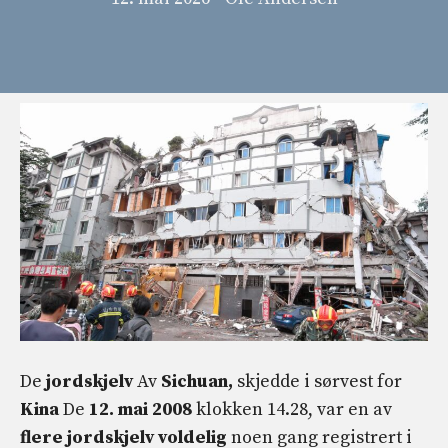
De
jordskjelv
Av
Sichuan,
skjedde i sørvest for
Kina
De
12. mai 2008
klokken 14.28, var en av
flere jordskjelv
voldelig
noen gang registrert i