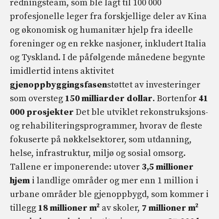
redningsteam, som ble lagt til 100 000
profesjonelle leger fra forskjellige deler av Kina
og økonomisk og humanitær hjelp fra ideelle
foreninger og en rekke nasjoner, inkludert Italia
og Tyskland. I de påfølgende månedene begynte
imidlertid intens aktivitet
gjenoppbyggingsfasen
støttet av investeringer
som oversteg
150 milliarder dollar
. Bortenfor
41
000 prosjekter
Det ble utviklet rekonstruksjons-
og rehabiliteringsprogrammer, hvorav de fleste
fokuserte på nøkkelsektorer, som utdanning,
helse, infrastruktur, miljø og sosial omsorg.
Tallene er imponerende: utover
3,5 millioner
hjem
i landlige områder og mer enn 1 million i
urbane områder ble gjenoppbygd, som kommer i
tillegg
18 millioner m²
av skoler,
7 millioner m²