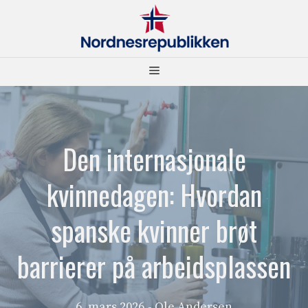
Hopp
til
innhold
Meny
Den internasjonale
kvinnedagen: Hvordan
spanske kvinner brøt
barrierer på arbeidsplassen
6. mars 2026
- Ole Andersen