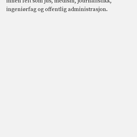
innen felt som jus, medisin, journalistikk,
ingeniørfag og offentlig administrasjon.