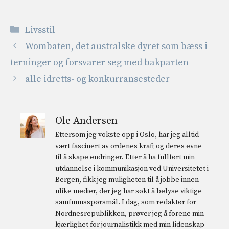
Kategorier
Livsstil
Wombaten, det australske dyret som bæss i
terninger og forsvarer seg med bakparten
alle idretts- og konkurransesteder
Ole Andersen
Ettersom jeg vokste opp i Oslo, har jeg alltid
vært fascinert av ordenes kraft og deres evne
til å skape endringer. Etter å ha fullført min
utdannelse i kommunikasjon ved Universitetet i
Bergen, fikk jeg muligheten til å jobbe innen
ulike medier, der jeg har søkt å belyse viktige
samfunnsspørsmål. I dag, som redaktør for
Nordnesrepublikken, prøver jeg å forene min
kjærlighet for journalistikk med min lidenskap