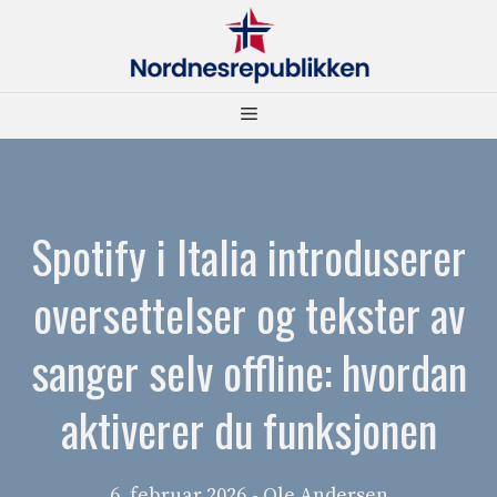
Hopp
til
innhold
Meny
Spotify i Italia introduserer
oversettelser og tekster av
sanger selv offline: hvordan
aktiverer du funksjonen
6. februar 2026
- Ole Andersen