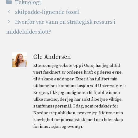
Kategorier
Teknologi
skilpadde-lignende fossil
Hvorfor var vann en strategisk ressurs i
middelalderslott?
Ole Andersen
Ettersom jeg vokste opp i Oslo, har jeg alltid
vært fascinert av ordenes kraft og deres evne
til å skape endringer. Etter å ha fullført min
utdannelse i kommunikasjon ved Universitetet i
Bergen, fikk jeg muligheten til å jobbe innen
ulike medier, der jeg har søkt å belyse viktige
samfunnsspørsmål. I dag, som redaktør for
Nordnesrepublikken, prøver jeg å forene min
kjærlighet for journalistikk med min lidenskap
for innovasjon og eventyr.