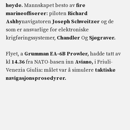
høyde
. Mannskapet besto av
fire
marineoffiserer
: piloten
Richard
Ashby
navigatoren
Joseph Schweitzer
og de
som er ansvarlige for elektroniske
krigføringssystemer,
Chandler
Og
Sjøgraver.
Flyet, a
Grumman EA-6B Prowler,
hadde tatt av
kl
14.36
fra NATO-basen inn
Aviano,
i Friuli-
Venezia Giulia: målet var å simulere
taktiske
navigasjonsprosedyrer.