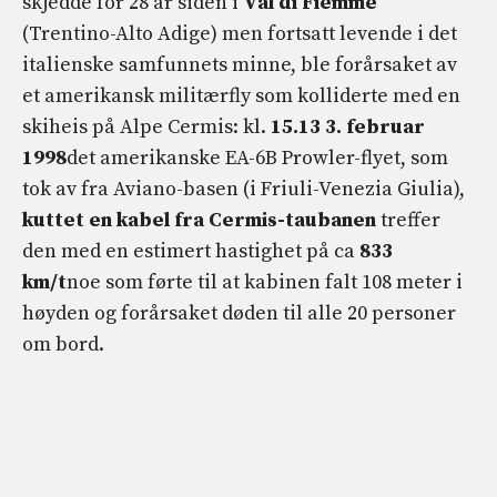
skjedde for 28 år siden i
Val di Fiemme
(Trentino-Alto Adige) men fortsatt levende i det
italienske samfunnets minne, ble forårsaket av
et amerikansk militærfly som kolliderte med en
skiheis på Alpe Cermis: kl.
15.13 3. februar
1998
det amerikanske EA-6B Prowler-flyet, som
tok av fra Aviano-basen (i Friuli-Venezia Giulia),
kuttet en kabel fra Cermis-taubanen
treffer
den med en estimert hastighet på ca
833
km/t
noe som førte til at kabinen falt 108 meter i
høyden og forårsaket døden til alle 20 personer
om bord.