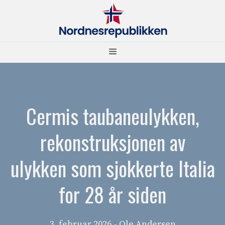
Hopp
til
innhold
Meny
Cermis taubaneulykken,
rekonstruksjonen av
ulykken som sjokkerte Italia
for 28 år siden
3. februar 2026
- Ole Andersen