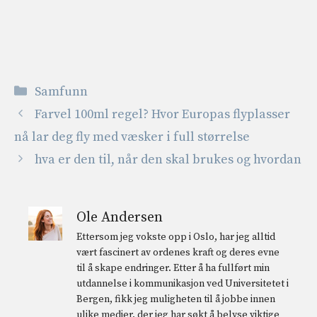
Kategorier
Samfunn
Farvel 100ml regel? Hvor Europas flyplasser
nå lar deg fly med væsker i full størrelse
hva er den til, når den skal brukes og hvordan
Ole Andersen
Ettersom jeg vokste opp i Oslo, har jeg alltid
vært fascinert av ordenes kraft og deres evne
til å skape endringer. Etter å ha fullført min
utdannelse i kommunikasjon ved Universitetet i
Bergen, fikk jeg muligheten til å jobbe innen
ulike medier, der jeg har søkt å belyse viktige