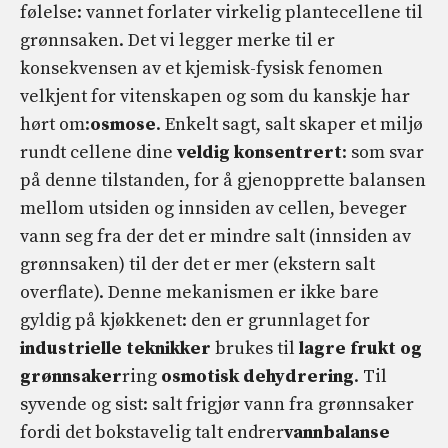
følelse: vannet forlater virkelig plantecellene til
grønnsaken. Det vi legger merke til er
konsekvensen av et kjemisk-fysisk fenomen
velkjent for vitenskapen og som du kanskje har
hørt om:
osmose
. Enkelt sagt, salt skaper et miljø
rundt cellene dine
veldig konsentrert
: som svar
på denne tilstanden, for å gjenopprette balansen
mellom utsiden og innsiden av cellen, beveger
vann seg fra der det er mindre salt (innsiden av
grønnsaken) til der det er mer (ekstern salt
overflate). Denne mekanismen er ikke bare
gyldig på kjøkkenet: den er grunnlaget for
industrielle teknikker
brukes til
lagre frukt og
grønnsaker
ring
osmotisk dehydrering
. Til
syvende og sist: salt frigjør vann fra grønnsaker
fordi det bokstavelig talt endrer
vannbalanse