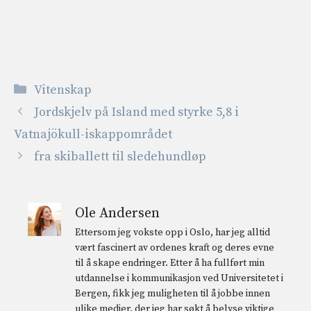
Kategorier
Vitenskap
Jordskjelv på Island med styrke 5,8 i
Vatnajökull-iskappområdet
fra skiballett til sledehundløp
Ole Andersen
Ettersom jeg vokste opp i Oslo, har jeg alltid
vært fascinert av ordenes kraft og deres evne
til å skape endringer. Etter å ha fullført min
utdannelse i kommunikasjon ved Universitetet i
Bergen, fikk jeg muligheten til å jobbe innen
ulike medier, der jeg har søkt å belyse viktige