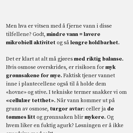
Men hva er vitsen med å fjerne vann i disse
tilfellene? Godt,
mindre vann =
lavere
mikrobiell aktivitet
og så
lengre holdbarhet
.
Det er klart at alt må gjøres
med riktig balanse.
Hvis osmose overskrides, er risikoen for
myk
grønnsakene for mye.
Faktisk tjener vannet
inne i plantecellene også til å holde dem
«hovne» og stive. I tekniske termer snakker vi om
«cellulær tetthet»
. Når vann kommer ut på
grunn av osmose,
turgor avtar
: celler ja
de
tømmes litt
og grønnsaken blir
mykere
. Og
hvem liker en fuktig agurk? Løsningen er å ikke