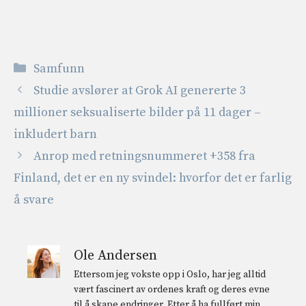
Kategorier
Samfunn
Studie avslører at Grok AI genererte 3
millioner seksualiserte bilder på 11 dager –
inkludert barn
Anrop med retningsnummeret +358 fra
Finland, det er en ny svindel: hvorfor det er farlig
å svare
Ole Andersen
Ettersom jeg vokste opp i Oslo, har jeg alltid
vært fascinert av ordenes kraft og deres evne
til å skape endringer. Etter å ha fullført min