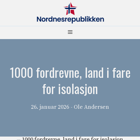
Hopp
til
innhold
Meny
1000 fordrevne, land i fare
for isolasjon
26. januar 2026
- Ole Andersen