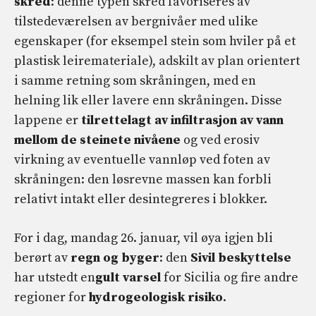
skred
: denne typen skred favoriseres av
tilstedeværelsen av bergnivåer med ulike
egenskaper (for eksempel stein som hviler på et
plastisk leiremateriale), adskilt av plan orientert
i samme retning som skråningen, med en
helning lik eller lavere enn skråningen. Disse
lappene er
tilrettelagt av infiltrasjon av vann
mellom de steinete nivåene
og ved erosiv
virkning av eventuelle vannløp ved foten av
skråningen: den løsrevne massen kan forbli
relativt intakt eller desintegreres i blokker.
For i dag, mandag 26. januar, vil øya igjen bli
berørt av
regn og byger
: den
Sivil beskyttelse
har utstedt en
gult varsel
for Sicilia og fire andre
regioner for
hydrogeologisk risiko
.