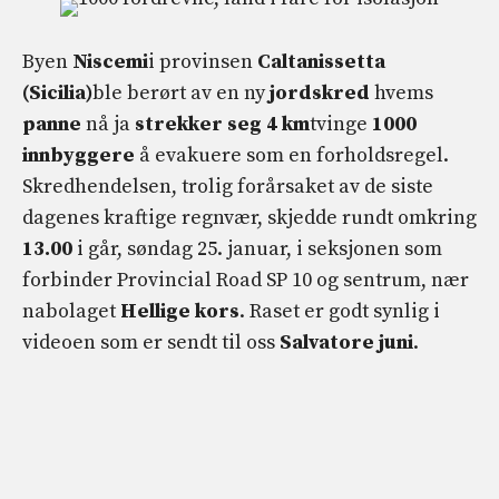
Byen
Niscemi
i provinsen
Caltanissetta
(Sicilia)
ble berørt av en ny
jordskred
hvems
panne
nå ja
strekker seg 4 km
tvinge
1000
innbyggere
å evakuere som en forholdsregel.
Skredhendelsen, trolig forårsaket av de siste
dagenes kraftige regnvær, skjedde rundt omkring
13.00
i går, søndag 25. januar, i seksjonen som
forbinder Provincial Road SP 10 og sentrum, nær
nabolaget
Hellige kors
. Raset er godt synlig i
videoen som er sendt til oss
Salvatore juni
.