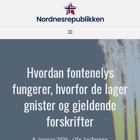
Hopp
til
innhold
Meny
Hvordan fontenelys
fungerer, hvorfor de lager
gnister og gjeldende
forskrifter
8. januar 2026
- Ole Andersen