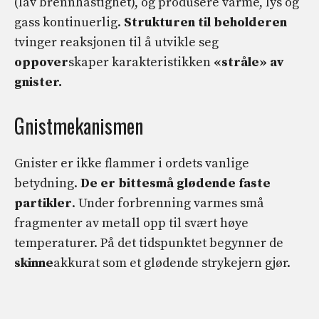
(lav brennhastighet), og produsere varme, lys og
gass kontinuerlig.
Strukturen til beholderen
tvinger reaksjonen til å utvikle seg
oppover
skaper karakteristikken
«stråle» av
gnister.
Gnistmekanismen
Gnister er ikke flammer i ordets vanlige
betydning.
De er bittesmå glødende faste
partikler
. Under forbrenning varmes små
fragmenter av metall opp til svært høye
temperaturer. På det tidspunktet begynner de
skinne
akkurat som et glødende strykejern gjør.