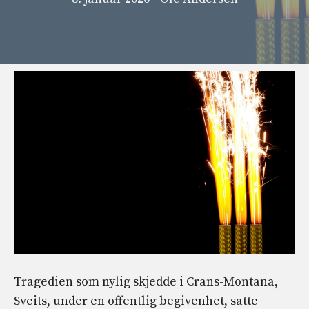
Tragedien som nylig skjedde i Crans-Montana,
Sveits, under en offentlig begivenhet, satte