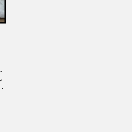
t
9-
et