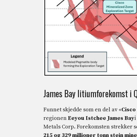
James Bay litiumforekomst i 
Funnet skjedde som en del av «
Cisco
regionen
Eeyou Istchee James Bay
i
Metals Corp. Forekomsten strekker s
215 og 329 millioner tonn stein
mine