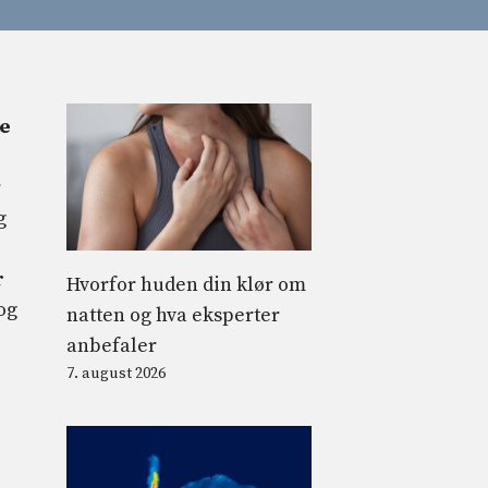
e
r
g
r
Hvorfor huden din klør om
og
natten og hva eksperter
anbefaler
7. august 2026