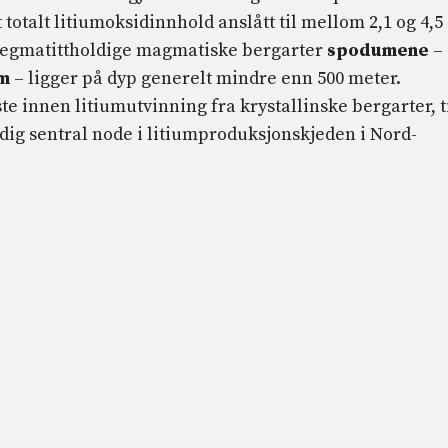
 totalt litiumoksidinnhold anslått til mellom 2,1 og 4,5
 pegmatittholdige magmatiske bergarter
spodumene
– 
um
– ligger på dyp generelt mindre enn 500 meter.
te innen litiumutvinning fra krystallinske bergarter, t
idig sentral node i litiumproduksjonskjeden i Nord-