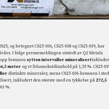
025, og betegnet CS25-036, CS25-038 og CS25-039, har
ivåer. I følge pressemeldingen utstedt av Q2 Metals
t opp brønnen
sytten
intervaller
mineralisert
inkluder
66,5 meter
og et litiumoksidinnhold på 1,55 %. CS25-03
ller
distinkte mineraler, mens CS25-036-brønnen i sted
isert, inkludert den største med en tykkelse på
272,5
,61 %.