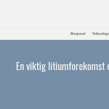
Hopp
til
innhold
Nasjonal
Teknologi
En viktig litiumforekomst