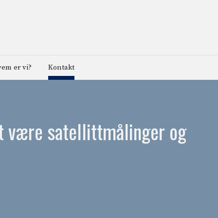
em er vi?
Kontakt
 være satellittmålinger og