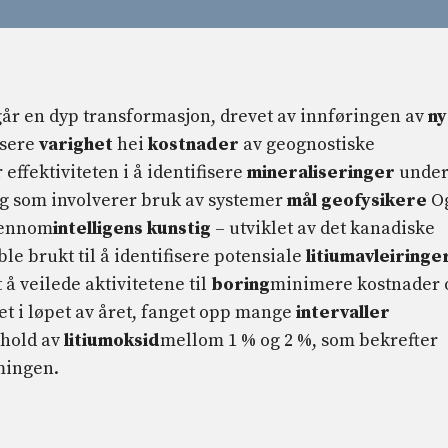
r en dyp transformasjon, drevet av innføringen av
ny
usere
varighet
hei
kostnader
av geognostiske
effektiviteten i å identifisere
mineraliseringer
unde
g som involverer bruk av systemer
mål
geofysikere
O
gjennom
intelligens
kunstig
– utviklet av det kanadiske
le brukt til å identifisere potensiale
litiumavleiringe
 veilede aktivitetene til
boring
minimere kostnader 
et i løpet av året, fanget opp mange
intervaller
nhold av
litiumoksid
mellom 1 % og 2 %, som bekrefter
rmingen.