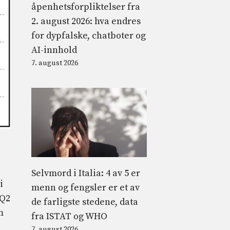
åpenhetsforpliktelser fra
2. august 2026: hva endres
for dypfalske, chatboter og
AI-innhold
7. august 2026
Selvmord i Italia: 4 av 5 er
i
menn og fengsler er et av
 Q2
de farligste stedene, data
m
fra ISTAT og WHO
7. august 2026