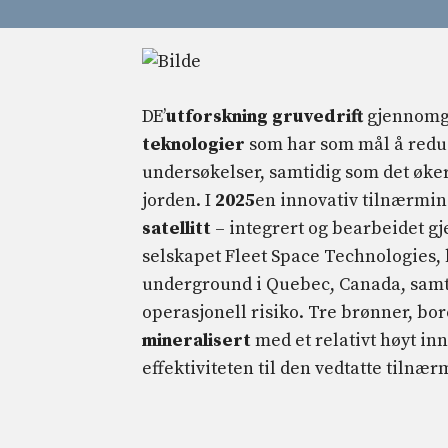
DE’
utforskning
gruvedrift
gjennomgå
teknologier
som har som mål å red
undersøkelser, samtidig som det øker 
jorden. I
2025
en innovativ tilnærmin
satellitt
– integrert og bearbeidet 
selskapet Fleet Space Technologies, b
underground i Quebec, Canada, samt å
operasjonell risiko. Tre brønner, bor
mineralisert
med et relativt høyt in
effektiviteten til den vedtatte tilnæ