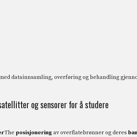
tellitter og sensorer for å studere
er
The
posisjonering
av overflatebrønner og deres
ba