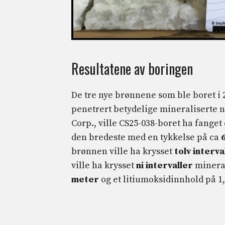
Resultatene av boringen
De tre nye brønnene som ble boret i 2
penetrert betydelige mineraliserte n
Corp., ville CS25-038-boret ha fange
den bredeste med en tykkelse på ca
brønnen ville ha krysset
tolv
interva
ville ha krysset
ni
intervaller
mineral
meter
og et litiumoksidinnhold på 1