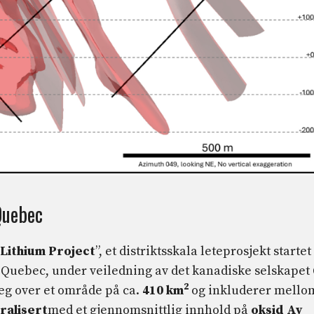
Quebec
 Lithium Project
”, et distriktsskala leteprosjekt startet 
 Quebec, under veiledning av det kanadiske selskapet
2
eg over et område på ca.
410 km
og inkluderer mello
ralisert
med et gjennomsnittlig innhold på
oksid
Av