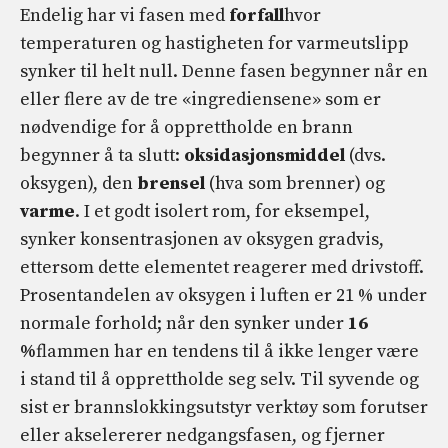
Endelig har vi fasen med
forfall
hvor
temperaturen og hastigheten for varmeutslipp
synker til helt null. Denne fasen begynner når en
eller flere av de tre «ingrediensene» som er
nødvendige for å opprettholde en brann
begynner å ta slutt:
oksidasjonsmiddel
(dvs.
oksygen), den
brensel
(hva som brenner) og
varme
. I et godt isolert rom, for eksempel,
synker konsentrasjonen av oksygen gradvis,
ettersom dette elementet reagerer med drivstoff.
Prosentandelen av oksygen i luften er 21 % under
normale forhold; når den synker under
16
%
flammen har en tendens til å ikke lenger være
i stand til å opprettholde seg selv. Til syvende og
sist er brannslokkingsutstyr verktøy som forutser
eller akselererer nedgangsfasen, og fjerner