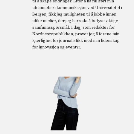
til å skape endringer. Etter å ha fullført min
utdannelse i kommunikasjon ved Universitetet i
Bergen, fikk jeg muligheten til å jobbe innen
ulike medier, der jeg har søkt å belyse viktige
samfunnsspørsmål. I dag, som redaktør for
Nordnesrepublikken, prøver jeg å forene min
kjærlighet for journalistikk med min lidenskap
for innovasjon og eventyr.