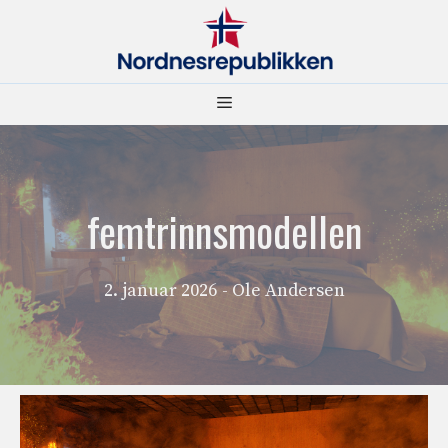
Hopp
til
innhold
Meny
femtrinnsmodellen
2. januar 2026
- Ole Andersen