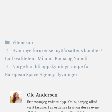
Kategorier
Vitenskap
Hvor mye forurenset nyttårsaftens bomber?
Luftkvaliteten i Milano, Roma og Napoli
Norge kan bli oppskytningsrampe for
European Space Agency-flyvninger
Ole Andersen
Ettersom jeg vokste opp i Oslo, har jeg alltid
vært fascinert av ordenes kraft og deres evne