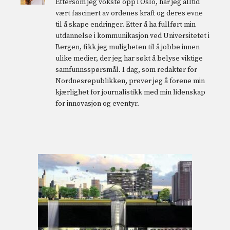
Ettersom jeg vokste opp i Oslo, har jeg alltid
vært fascinert av ordenes kraft og deres evne
til å skape endringer. Etter å ha fullført min
utdannelse i kommunikasjon ved Universitetet i
Bergen, fikk jeg muligheten til å jobbe innen
ulike medier, der jeg har søkt å belyse viktige
samfunnsspørsmål. I dag, som redaktør for
Nordnesrepublikken, prøver jeg å forene min
kjærlighet for journalistikk med min lidenskap
for innovasjon og eventyr.