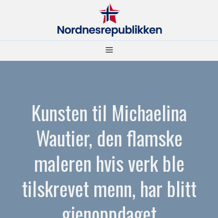
Hopp
til
innhold
Meny
Kunsten til Michaelina
Wautier, den flamske
maleren hvis verk ble
tilskrevet menn, har blitt
gjenoppdaget