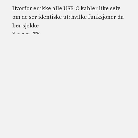
Hvorfor er ikke alle USB-C-kabler like selv
om de ser identiske ut: hvilke funksjoner du
bør sjekke
9. august 2026
Forskjeller mellom minst, minst og med
mindre: de to første er synonyme og
gjennomsnittlig grense, den tredje gjør ikke