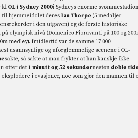
 kl
OL i Sydney 2000
i Sydneys enorme svømmestadion
e til hjemmeidolet deres
Ian Thorpe
(5 medaljer
ensrekorder i den utgaven) og de første historiske
 på olympisk nivå (Domenico Fioravanti på 100 og 20
00m medley). Imidlertid var de samme 17 000
mest usannsynlige og uforglemmelige scenene i OL-
ne
sakte, så sakte at man frykter at han kanskje ikke
ten etter det
1 minutt og 52 sekunder
nesten
doble tid
ion eksplodere i ovasjoner, noe som gjør den mannen til 