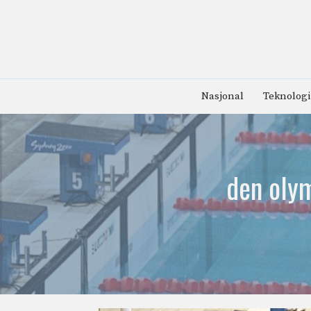
Hopp
til
innhold
Nasjonal
Teknologi
den oly