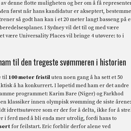
 av denne flotte muligheten og ber om å få represente
. Men først når hans kandidatur er akseptert, bestemm
trener så godt han kan i et 20 meter langt basseng på e
rberedelsesplaner. I Sydney vil det til og med være
 være Universality Places vil bringe 4 utøvere: to i
ham til den tregeste svømmeren i historien
 til
100 meter fristil
uten noen gang å ha sett et 50
tisk å ha konkurrert. I løpetid med ham er det andre
 samme programmet: Karim Bare (Niger) og Farkhod
er en klassiker innen olympisk svømming de siste årene
 idrettsutøvere som er der for å delta, ikke for å str
er i ferd med å bli enda mer utrolig, fordi hans to
isert
for feilstart. Eric forblir derfor alene ved