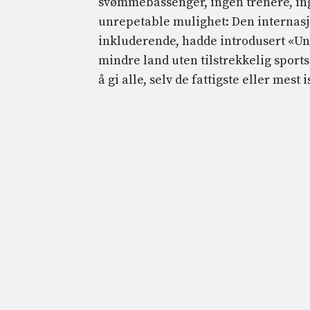
svømmebassenger, ingen trenere, ing
unrepetable mulighet: Den internasj
inkluderende, hadde introdusert «Uni
mindre land uten tilstrekkelig sportsi
å gi alle, selv de fattigste eller mest