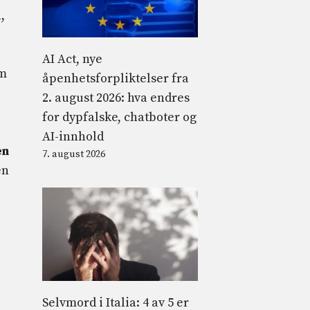
,
AI Act, nye
0m
åpenhetsforpliktelser fra
2. august 2026: hva endres
for dypfalske, chatboter og
AI-innhold
en
7. august 2026
en
Selvmord i Italia: 4 av 5 er