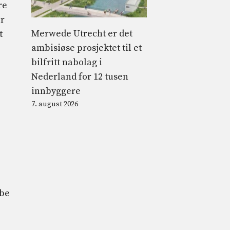
re
er
Merwede Utrecht er det
t
ambisiøse prosjektet til et
bilfritt nabolag i
Nederland for 12 tusen
innbyggere
7. august 2026
:
ebe