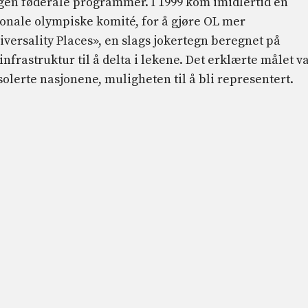
en føderale programmer. I 1999 kom imidlertid en
onale olympiske komité, for å gjøre OL mer
versality Places», en slags jokertegn beregnet på
nfrastruktur til å delta i lekene. Det erklærte målet v
 isolerte nasjonene, muligheten til å bli representert.