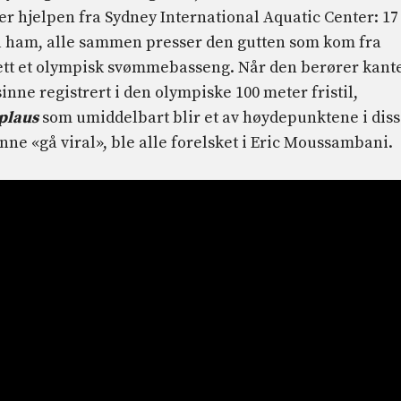
r hjelpen fra Sydney International Aquatic Center: 17
 ham, alle sammen presser den gutten som kom fra
ett et olympisk svømmebasseng. Når den berører kant
inne registrert i den olympiske 100 meter fristil,
plaus
som umiddelbart blir et av høydepunktene i dis
unne «gå viral», ble alle forelsket i Eric Moussambani.