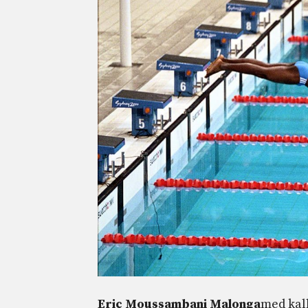
Eric Moussambani Malonga
med kall