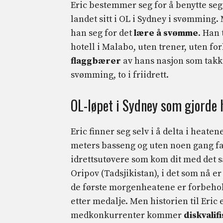
Eric bestemmer seg for å benytte seg
landet sitt i OL i Sydney i svømming
han seg for det
lære å svømme
. Han 
hotell i Malabo, uten trener, uten fo
flaggbærer
av hans nasjon som takket
svømming, to i friidrett.
OL-løpet i Sydney som gjorde 
Eric finner seg selv i å delta i heatene
meters basseng og uten noen gang fak
idrettsutøvere som kom dit med det
Oripov (Tadsjikistan), i det som nå 
de første morgenheatene er forbeholdt
etter medalje. Men historien til Eric 
medkonkurrenter kommer
diskvalif