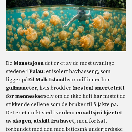
De
Manetsjøen
det er et av de mest uvanlige
stedene i
Palau
: et isolert havbasseng, som
ligger på
Eil Malk Island
hvor millioner bor
gullmaneter,
hvis brodd er
(nesten) smertefritt
for mennesker
selv om de ikke helt har mistet de
stikkende cellene som de bruker til å jakte på.
Det er et unikt sted i verden:
en saltsjø i hjertet
av skogen, atskilt fra havet,
men fortsatt
forbundet med den med bittesmå underjordiske