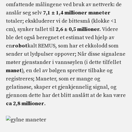
omfattende målingene ved bruk av nettverk: de
anslår seg selv
7,1 ± 1,4 millioner maneter
totaler; ekskluderer vi de bittesmå (klokke <1
cm), synker tallet til
2,6 ± 0,5 millioner.
Videre
ble det også beregnet et estimat ved hjelp av
en
robot
kalt REMUS, som har et ekkolodd som
sender ut lydpulser oppover; Når disse signalene
møter gjenstander i vannsøylen (i dette tilfellet
manet
), en del av bølgen spretter tilbake og
registreres; Maneter, som er mange og
gelatinøse, skaper et gjenkjennelig signal, og
gjennom dette har det blitt anslått at de kan være
ca 2,8 millioner
.