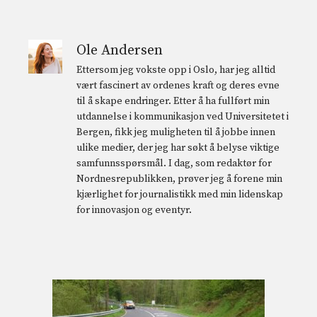
Ole Andersen
Ettersom jeg vokste opp i Oslo, har jeg alltid
vært fascinert av ordenes kraft og deres evne
til å skape endringer. Etter å ha fullført min
utdannelse i kommunikasjon ved Universitetet i
Bergen, fikk jeg muligheten til å jobbe innen
ulike medier, der jeg har søkt å belyse viktige
samfunnsspørsmål. I dag, som redaktør for
Nordnesrepublikken, prøver jeg å forene min
kjærlighet for journalistikk med min lidenskap
for innovasjon og eventyr.