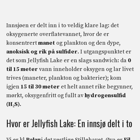
Innsjøen er delt inn i to veldig klare lag: det
oksygenerte overflatevannet, hvor de er
konsentrert
manet
og plankton og den dype,
anoksisk og rik på sulfider
. I utgangspunktet er
det som Jellyfish Lake er en slags sandwich: da
0
til 15 meter
vann inneholder oksygen og lar livet
trives (maneter, plankton og bakterier); kom
igjen
15 til 30 meter
et helt annet rike begynner,
mørkt, oksygenfritt og fullt av
hydrogensulfid
(H₂S)
.
Hvor er Jellyfish Lake: En innsjø delt i to
Vi er kl
Palau
i det vestlige Stillehavet. Øya er
Eil