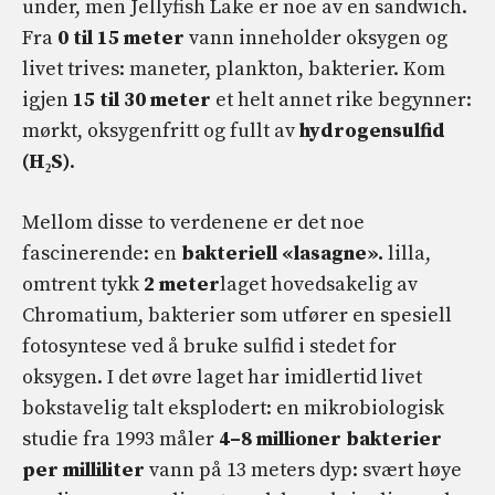
under, men Jellyfish Lake er noe av en sandwich.
Fra
0 til 15 meter
vann inneholder oksygen og
livet trives: maneter, plankton, bakterier. Kom
igjen
15 til 30 meter
et helt annet rike begynner:
mørkt, oksygenfritt og fullt av
hydrogensulfid
(H₂S)
.
Mellom disse to verdenene er det noe
fascinerende: en
bakteriell «lasagne».
lilla,
omtrent tykk
2 meter
laget hovedsakelig av
Chromatium, bakterier som utfører en spesiell
fotosyntese ved å bruke sulfid i stedet for
oksygen. I det øvre laget har imidlertid livet
bokstavelig talt eksplodert: en mikrobiologisk
studie fra 1993 måler
4–8 millioner bakterier
per milliliter
vann på 13 meters dyp: svært høye