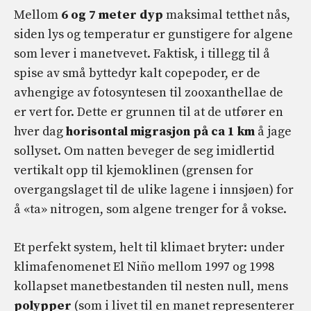
Mellom
6 og 7 meter dyp
maksimal tetthet nås,
siden lys og temperatur er gunstigere for algene
som lever i manetvevet. Faktisk, i tillegg til å
spise av små byttedyr kalt copepoder, er de
avhengige av fotosyntesen til zooxanthellae de
er vert for. Dette er grunnen til at de utfører en
hver dag
horisontal migrasjon på ca 1 km
å jage
sollyset. Om natten beveger de seg imidlertid
vertikalt opp til kjemoklinen (grensen for
overgangslaget til de ulike lagene i innsjøen) for
å «ta» nitrogen, som algene trenger for å vokse.
Et perfekt system, helt til klimaet bryter: under
klimafenomenet El Niño mellom 1997 og 1998
kollapset manetbestanden til nesten null, mens
polypper
(som i livet til en manet representerer