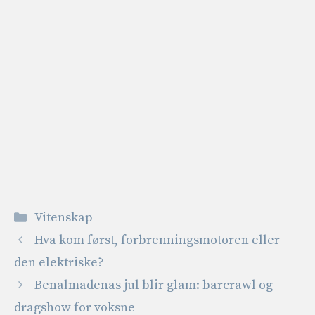
Kategorier
Vitenskap
Hva kom først, forbrenningsmotoren eller
den elektriske?
Benalmadenas jul blir glam: barcrawl og
dragshow for voksne