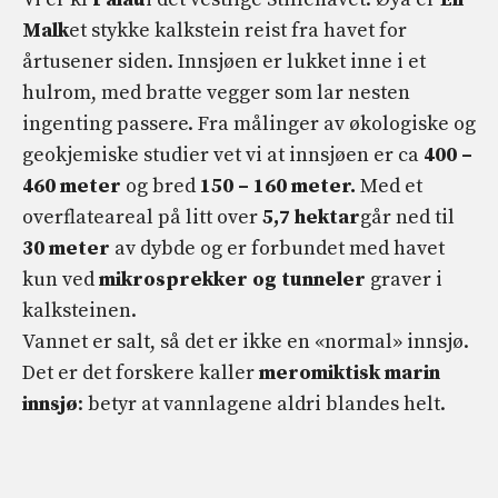
Malk
et stykke kalkstein reist fra havet for
årtusener siden. Innsjøen er lukket inne i et
hulrom, med bratte vegger som lar nesten
ingenting passere. Fra målinger av økologiske og
geokjemiske studier vet vi at innsjøen er ca
400 –
460 meter
og bred
150 – 160 meter.
Med et
overflateareal på litt over
5,7 hektar
går ned til
30 meter
av dybde og er forbundet med havet
kun ved
mikrosprekker og tunneler
graver i
kalksteinen.
Vannet er salt, så det er ikke en «normal» innsjø.
Det er det forskere kaller
meromiktisk marin
innsjø
: betyr at vannlagene aldri blandes helt.